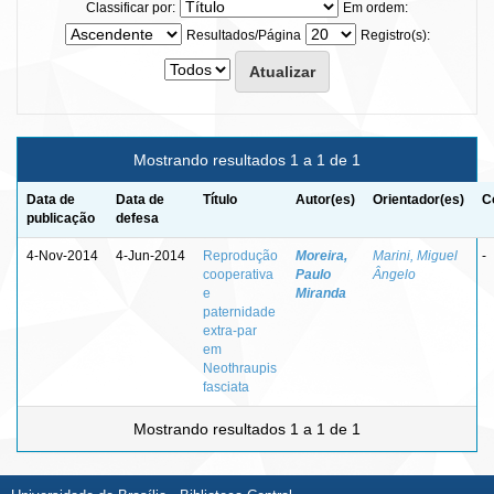
Classificar por:
Em ordem:
Resultados/Página
Registro(s):
Mostrando resultados 1 a 1 de 1
Data de
Data de
Título
Autor(es)
Orientador(es)
C
publicação
defesa
4-Nov-2014
4-Jun-2014
Reprodução
Moreira,
Marini, Miguel
-
cooperativa
Paulo
Ângelo
e
Miranda
paternidade
extra-par
em
Neothraupis
fasciata
Mostrando resultados 1 a 1 de 1