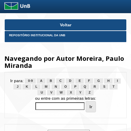
Skip
Voltar
navigation
REPOSITÓRIO INSTITUCIONAL DA UNB
Navegando por Autor Moreira, Paulo
Miranda
Ir para:
0-9
A
B
C
D
E
F
G
H
I
J
K
L
M
N
O
P
Q
R
S
T
U
V
W
X
Y
Z
ou entre com as primeiras letras: