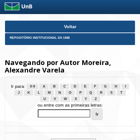
Skip
Voltar
navigation
REPOSITÓRIO INSTITUCIONAL DA UNB
Navegando por Autor Moreira,
Alexandre Varela
Ir para:
0-9
A
B
C
D
E
F
G
H
I
J
K
L
M
N
O
P
Q
R
S
T
U
V
W
X
Y
Z
ou entre com as primeiras letras: