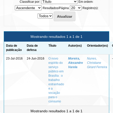
Classificar por:
Em ordem:
Resultados/Página
Registro(s):
Mostrando resultados 1 a 1 de 1
Data de
Data de
Título
Autor(es)
Orientador(es)
publicação
defesa
23-Jul-2016
24-Jun-2016
O novo
Moreira,
Nunes,
-
espírito do
Alexandre
Christiane
serviço
Varela
Girard Ferreira
público em
Brasília : o
trabalho
estranhado
e a
vocação
para o
consumo
Mostrando resultados 1 a 1 de 1