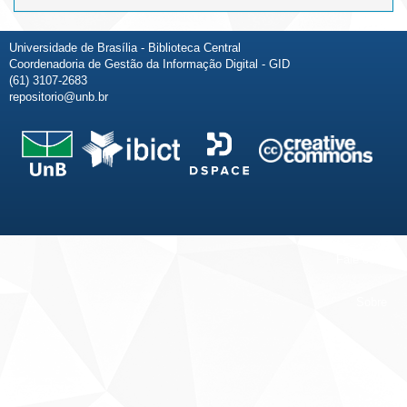
Universidade de Brasília - Biblioteca Central
Coordenadoria de Gestão da Informação Digital - GID
(61) 3107-2683
repositorio@unb.br
Fale conosco
Sobre