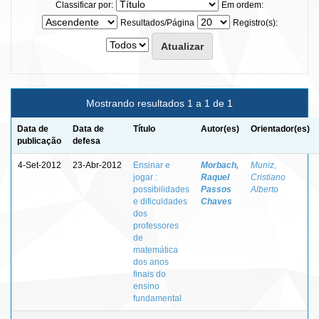
Classificar por:
Em ordem:
Resultados/Página
Registro(s):
Mostrando resultados 1 a 1 de 1
Data de
Data de
Título
Autor(es)
Orientador(es)
publicação
defesa
4-Set-2012
23-Abr-2012
Ensinar e
Morbach,
Muniz,
jogar :
Raquel
Cristiano
possibilidades
Passos
Alberto
e dificuldades
Chaves
dos
professores
de
matemática
dos anos
finais do
ensino
fundamental