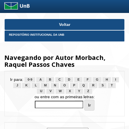
Skip
Voltar
navigation
REPOSITÓRIO INSTITUCIONAL DA UNB
Navegando por Autor Morbach,
Raquel Passos Chaves
Ir para:
0-9
A
B
C
D
E
F
G
H
I
J
K
L
M
N
O
P
Q
R
S
T
U
V
W
X
Y
Z
ou entre com as primeiras letras: