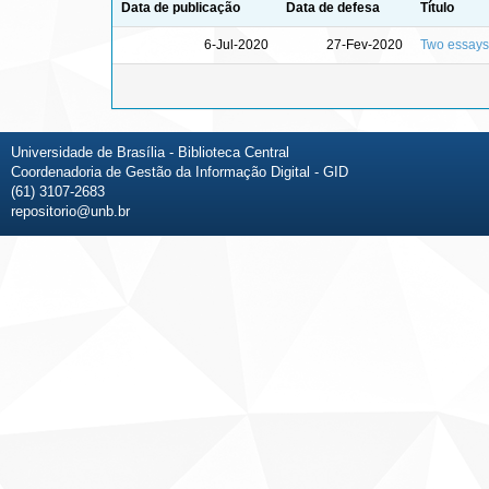
Data de publicação
Data de defesa
Título
6-Jul-2020
27-Fev-2020
Two essays
Universidade de Brasília - Biblioteca Central
Coordenadoria de Gestão da Informação Digital - GID
(61) 3107-2683
repositorio@unb.br