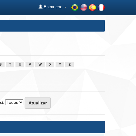
Entrar em:
S
T
U
V
W
X
Y
Z
s):