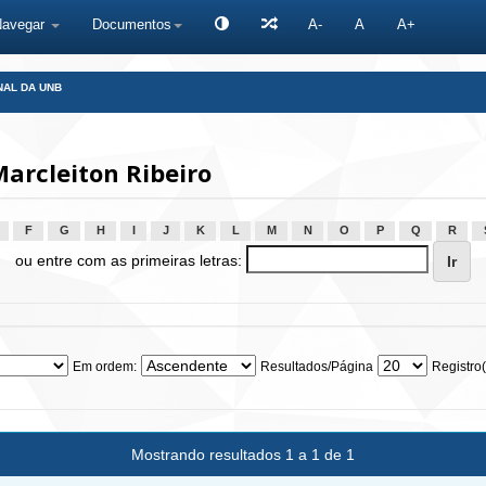
Navegar
Documentos
A-
A
A+
NAL DA UNB
arcleiton Ribeiro
F
G
H
I
J
K
L
M
N
O
P
Q
R
ou entre com as primeiras letras:
Em ordem:
Resultados/Página
Registro(
Mostrando resultados 1 a 1 de 1