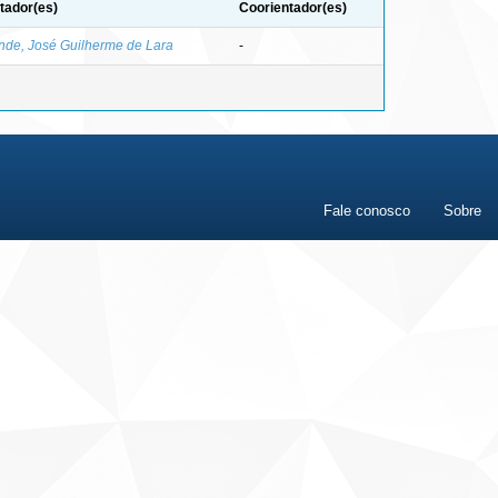
tador(es)
Coorientador(es)
de, José Guilherme de Lara
-
Fale conosco
Sobre