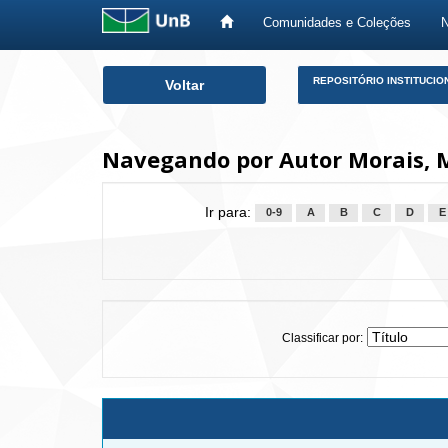
Comunidades e Coleções
Skip
REPOSITÓRIO INSTITUCIO
Voltar
navigation
Navegando por Autor Morais, M
Ir para:
0-9
A
B
C
D
E
Classificar por: