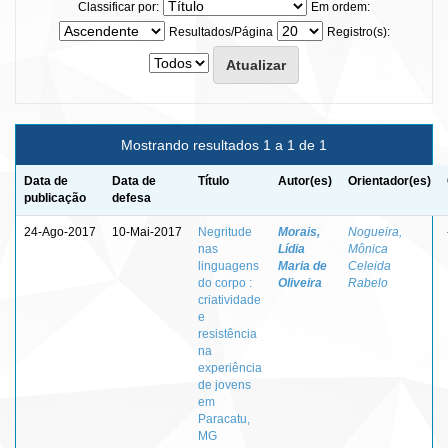
Classificar por:
Em ordem:
Resultados/Página
Registro(s):
Mostrando resultados 1 a 1 de 1
Data de
Data de
Título
Autor(es)
Orientador(es)
publicação
defesa
24-Ago-2017
10-Mai-2017
Negritude
Morais,
Nogueira,
nas
Lídia
Mônica
linguagens
Maria de
Celeida
do corpo :
Oliveira
Rabelo
criatividade
e
resistência
na
experiência
de jovens
em
Paracatu,
MG