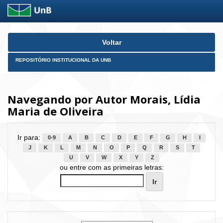
Skip
Voltar
navigation
REPOSITÓRIO INSTITUCIONAL DA UNB
Navegando por Autor Morais, Lídia
Maria de Oliveira
Ir para:
0-9
A
B
C
D
E
F
G
H
I
J
K
L
M
N
O
P
Q
R
S
T
U
V
W
X
Y
Z
ou entre com as primeiras letras: