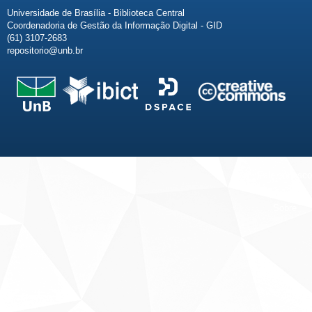
Universidade de Brasília - Biblioteca Central
Coordenadoria de Gestão da Informação Digital - GID
(61) 3107-2683
repositorio@unb.br
Fale conosco
Sobre