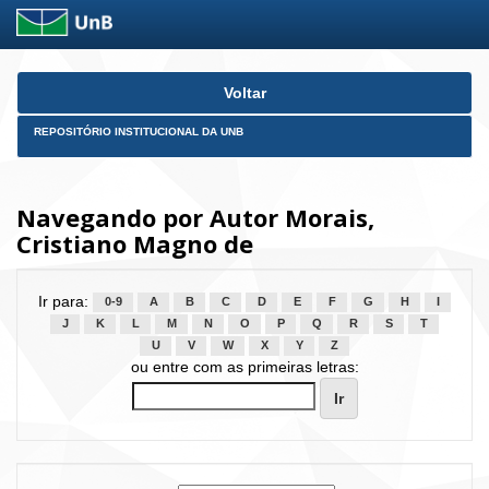
Skip
Voltar
navigation
REPOSITÓRIO INSTITUCIONAL DA UNB
Navegando por Autor Morais,
Cristiano Magno de
Ir para:
0-9
A
B
C
D
E
F
G
H
I
J
K
L
M
N
O
P
Q
R
S
T
U
V
W
X
Y
Z
ou entre com as primeiras letras: