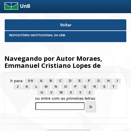
Skip
Voltar
navigation
REPOSITÓRIO INSTITUCIONAL DA UNB
Navegando por Autor Moraes,
Emmanuel Cristiano Lopes de
Ir para:
0-9
A
B
C
D
E
F
G
H
I
J
K
L
M
N
O
P
Q
R
S
T
U
V
W
X
Y
Z
ou entre com as primeiras letras: