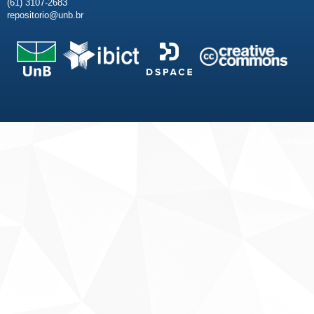
(61) 3107-2683
repositorio@unb.br
Fale conosco
Sobre