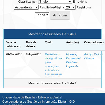
Classificar por:
Em ordem:
Resultados/Página
Registro(s):
Mostrando resultados 1 a 1 de 1
Data de
Data de
Título
Autor(es)
Orientador(es)
publicação
defesa
28-Mar-2016
6-Ago-2015
Revisitando
Moraes,
Araújo, Kellcio
os algoritmos
Emmanuel
Oliveira
para
Cristiano
operações
Lopes de
aritméticas
fundamentais
Mostrando resultados 1 a 1 de 1
Universidade de Brasília - Biblioteca Central
Coordenadoria de Gestão da Informação Digital - GID