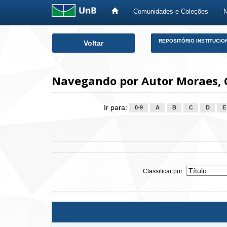
Comunidades e Coleções
Skip
REPOSITÓRIO INSTITUCIO
Voltar
navigation
Navegando por Autor Moraes, C
Ir para:
0-9
A
B
C
D
E
Classificar por: