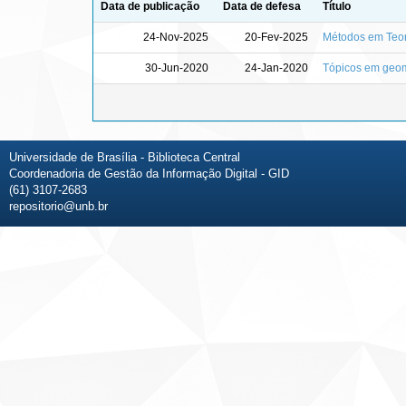
Data de publicação
Data de defesa
Título
24-Nov-2025
20-Fev-2025
Métodos em Teor
30-Jun-2020
24-Jan-2020
Tópicos em geome
Universidade de Brasília - Biblioteca Central
Coordenadoria de Gestão da Informação Digital - GID
(61) 3107-2683
repositorio@unb.br