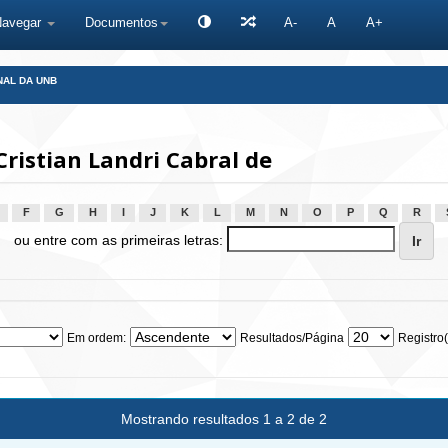
Navegar
Documentos
A-
A
A+
NAL DA UNB
ristian Landri Cabral de
F
G
H
I
J
K
L
M
N
O
P
Q
R
ou entre com as primeiras letras:
Em ordem:
Resultados/Página
Registro(
Mostrando resultados 1 a 2 de 2