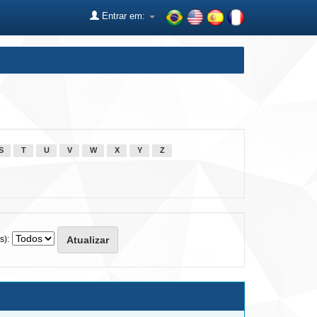
Entrar em:
S
T
U
V
W
X
Y
Z
s):