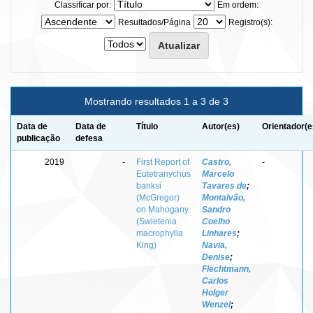
Classificar por:
Em ordem:
Resultados/Página
Registro(s):
Mostrando resultados 1 a 3 de 3
Data de
Data de
Título
Autor(es)
Orientador(e
publicação
defesa
2019
-
First Report of
Castro,
-
Eutetranychus
Marcelo
banksi
Tavares de
;
(McGregor)
Montalvão,
on Mahogany
Sandro
(Swietenia
Coelho
macrophylla
Linhares
;
King)
Navia,
Denise
;
Flechtmann,
Carlos
Holger
Wenzel
;