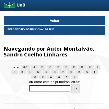
Skip
Voltar
navigation
REPOSITÓRIO INSTITUCIONAL DA UNB
Navegando por Autor Montalvão,
Sandro Coelho Linhares
Ir para:
0-9
A
B
C
D
E
F
G
H
I
J
K
L
M
N
O
P
Q
R
S
T
U
V
W
X
Y
Z
ou entre com as primeiras letras: