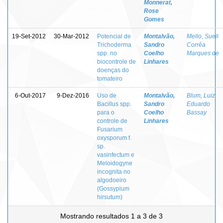
Monnerat,
Rose
Gomes
19-Set-2012
30-Mar-2012
Potencial de
Montalvão,
Mello, Sueli
Trichoderma
Sandro
Corrêa
spp. no
Coelho
Marques de
biocontrole de
Linhares
doenças do
tomateiro
6-Out-2017
9-Dez-2016
Uso de
Montalvão,
Blum, Luiz
Bacillus spp.
Sandro
Eduardo
para o
Coelho
Bassay
controle de
Linhares
Fusarium
oxysporum f.
sp.
vasinfectum e
Meloidogyne
incognita no
algodoeiro
(Gossypium
hirsutum)
Mostrando resultados 1 a 3 de 3