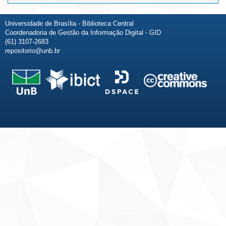
Universidade de Brasília - Biblioteca Central
Coordenadoria de Gestão da Informação Digital - GID
(61) 3107-2683
repositorio@unb.br
Fale conosco
Sobre