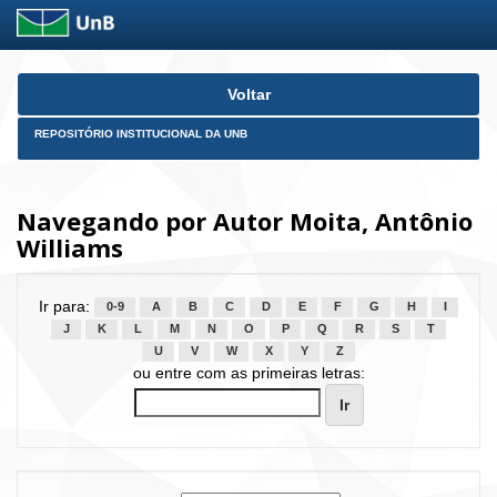
Skip
Voltar
navigation
REPOSITÓRIO INSTITUCIONAL DA UNB
Navegando por Autor Moita, Antônio
Williams
Ir para:
0-9
A
B
C
D
E
F
G
H
I
J
K
L
M
N
O
P
Q
R
S
T
U
V
W
X
Y
Z
ou entre com as primeiras letras: