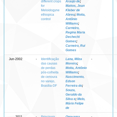
different crops
Araújo de
;
for
Mattos, Jean
Meloidogyne
Kleber de
ethiopica
Abreu
;
Moita,
control
Antônio
Williams
;
Carneiro,
Regina Maria
Dechechi
Gomes
;
Carneiro, Rui
Gomes
Jun-2002
-
Identificação
Lana, Milza
-
das causas
Moreira
;
de perdas
Moita, Antônio
pós-colheita
Williams
;
de cenoura
Nascimento,
no varejo,
Edson
Brasília-DF
Ferreira do
;
Souza,
Geraldo da
Silva e
;
Melo,
Mário Felipe
de
2011
-
Principais
Onoyama,
-