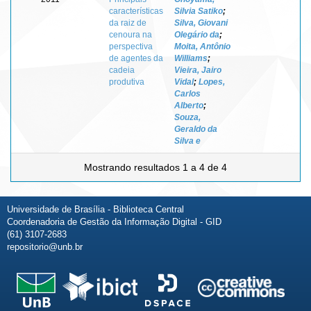
características
Silvia Satiko
;
da raiz de
Silva, Giovani
cenoura na
Olegário da
;
perspectiva
Moita, Antônio
de agentes da
Williams
;
cadeia
Vieira, Jairo
produtiva
Vidal
;
Lopes,
Carlos
Alberto
;
Souza,
Geraldo da
Silva e
Mostrando resultados 1 a 4 de 4
Universidade de Brasília - Biblioteca Central
Coordenadoria de Gestão da Informação Digital - GID
(61) 3107-2683
repositorio@unb.br