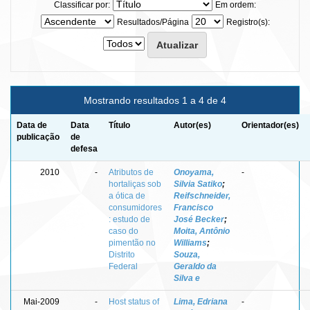
Classificar por:
Em ordem:
Resultados/Página
Registro(s):
Mostrando resultados 1 a 4 de 4
Data de
Data
Título
Autor(es)
Orientador(es)
publicação
de
defesa
2010
-
Atributos de
Onoyama,
-
hortaliças sob
Silvia Satiko
;
a ótica de
Reifschneider,
consumidores
Francisco
: estudo de
José Becker
;
caso do
Moita, Antônio
pimentão no
Williams
;
Distrito
Souza,
Federal
Geraldo da
Silva e
Mai-2009
-
Host status of
Lima, Edriana
-