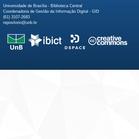
Universidade de Brasília - Biblioteca Central
Coordenadoria de Gestão da Informação Digital - GID
(61) 3107-2683
repositorio@unb.br
Fale conosco
Sobre