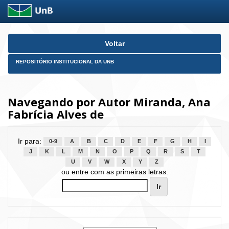
Skip
Voltar
navigation
REPOSITÓRIO INSTITUCIONAL DA UNB
Navegando por Autor Miranda, Ana
Fabrícia Alves de
Ir para:
0-9
A
B
C
D
E
F
G
H
I
J
K
L
M
N
O
P
Q
R
S
T
U
V
W
X
Y
Z
ou entre com as primeiras letras: