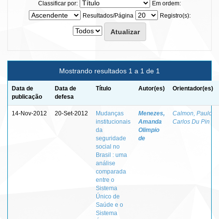
Classificar por:
Em ordem:
Resultados/Página
Registro(s):
Mostrando resultados 1 a 1 de 1
Data de
Data de
Título
Autor(es)
Orientador(es)
publicação
defesa
14-Nov-2012
20-Set-2012
Mudanças
Menezes,
Calmon, Paulo
institucionais
Amanda
Carlos Du Pin
da
Olimpio
seguridade
de
social no
Brasil : uma
análise
comparada
entre o
Sistema
Único de
Saúde e o
Sistema