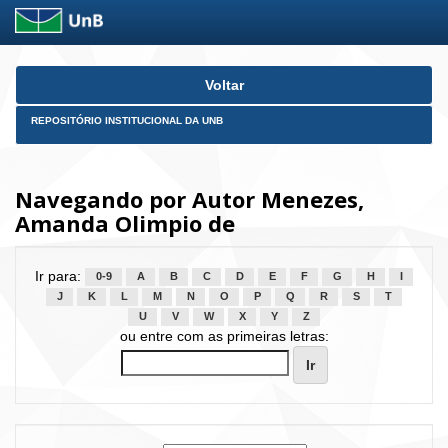
Skip
Voltar
navigation
REPOSITÓRIO INSTITUCIONAL DA UNB
Navegando por Autor Menezes,
Amanda Olimpio de
Ir para:
0-9
A
B
C
D
E
F
G
H
I
J
K
L
M
N
O
P
Q
R
S
T
U
V
W
X
Y
Z
ou entre com as primeiras letras: