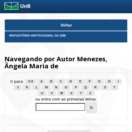
Skip
Voltar
navigation
REPOSITÓRIO INSTITUCIONAL DA UNB
Navegando por Autor Menezes,
Ângela Maria de
Ir para:
0-9
A
B
C
D
E
F
G
H
I
J
K
L
M
N
O
P
Q
R
S
T
U
V
W
X
Y
Z
ou entre com as primeiras letras: