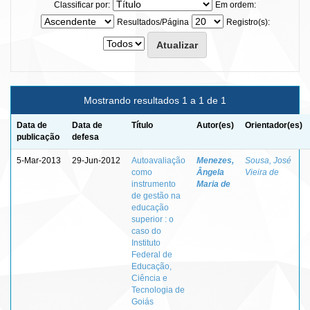
Classificar por:
Em ordem:
Resultados/Página
Registro(s):
Mostrando resultados 1 a 1 de 1
Data de
Data de
Título
Autor(es)
Orientador(es)
publicação
defesa
5-Mar-2013
29-Jun-2012
Autoavaliação
Menezes,
Sousa, José
como
Ângela
Vieira de
instrumento
Maria de
de gestão na
educação
superior : o
caso do
Instituto
Federal de
Educação,
Ciência e
Tecnologia de
Goiás