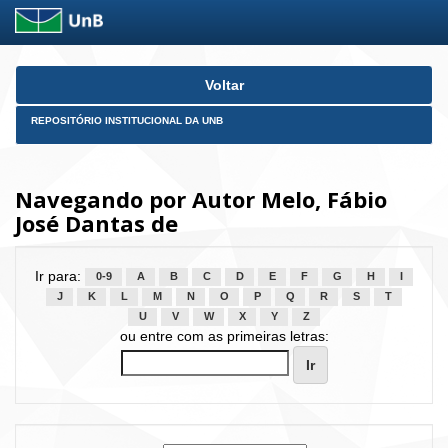
Skip
Voltar
navigation
REPOSITÓRIO INSTITUCIONAL DA UNB
Navegando por Autor Melo, Fábio
José Dantas de
Ir para:
0-9
A
B
C
D
E
F
G
H
I
J
K
L
M
N
O
P
Q
R
S
T
U
V
W
X
Y
Z
ou entre com as primeiras letras: