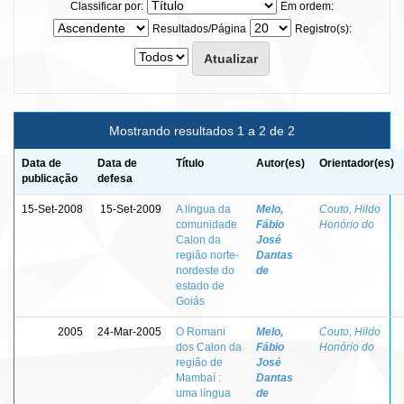
Classificar por:
Em ordem:
Resultados/Página
Registro(s):
Mostrando resultados 1 a 2 de 2
Data de
Data de
Título
Autor(es)
Orientador(es)
publicação
defesa
15-Set-2008
15-Set-2009
A língua da
Melo,
Couto, Hildo
comunidade
Fábio
Honório do
Calon da
José
região norte-
Dantas
nordeste do
de
estado de
Goiás
2005
24-Mar-2005
O Romani
Melo,
Couto, Hildo
dos Calon da
Fábio
Honório do
região de
José
Mambaí :
Dantas
uma língua
de