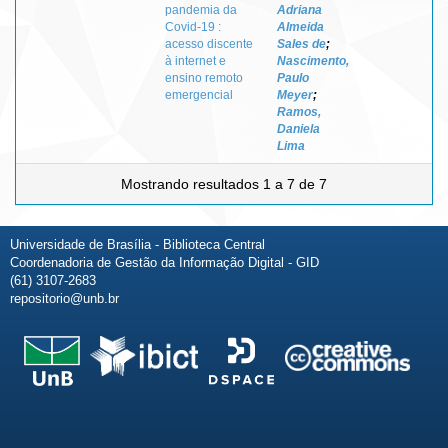
pandemia da
Adriana
Covid-19 :
Almeida
acesso discente
Sales de
;
à internet e
Nascimento,
ensino remoto
Paulo
emergencial
Meyer
;
Ramos,
Daniela
Lima
Mostrando resultados 1 a 7 de 7
Universidade de Brasília - Biblioteca Central
Coordenadoria de Gestão da Informação Digital - GID
(61) 3107-2683
repositorio@unb.br