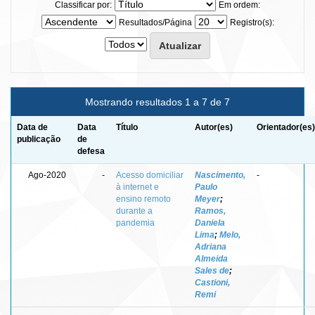
Classificar por:
Em ordem:
Resultados/Página
Registro(s):
Mostrando resultados 1 a 7 de 7
Data de
Data
Título
Autor(es)
Orientador(es)
publicação
de
defesa
Ago-2020
-
Acesso domiciliar
Nascimento,
-
à internet e
Paulo
ensino remoto
Meyer
;
durante a
Ramos,
pandemia
Daniela
Lima
;
Melo,
Adriana
Almeida
Sales de
;
Castioni,
Remi