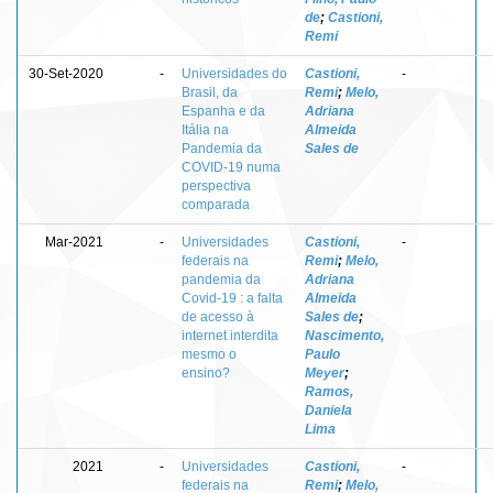
de
;
Castioni,
Remi
30-Set-2020
-
Universidades do
Castioni,
-
Brasil, da
Remi
;
Melo,
Espanha e da
Adriana
Itália na
Almeida
Pandemia da
Sales de
COVID-19 numa
perspectiva
comparada
Mar-2021
-
Universidades
Castioni,
-
federais na
Remi
;
Melo,
pandemia da
Adriana
Covid-19 : a falta
Almeida
de acesso à
Sales de
;
internet interdita
Nascimento,
mesmo o
Paulo
ensino?
Meyer
;
Ramos,
Daniela
Lima
2021
-
Universidades
Castioni,
-
federais na
Remi
;
Melo,