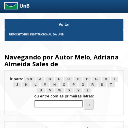
Skip
Voltar
navigation
REPOSITÓRIO INSTITUCIONAL DA UNB
Navegando por Autor Melo, Adriana
Almeida Sales de
Ir para:
0-9
A
B
C
D
E
F
G
H
I
J
K
L
M
N
O
P
Q
R
S
T
U
V
W
X
Y
Z
ou entre com as primeiras letras: