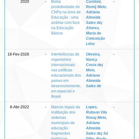
2020
-
Bolsa
Castioni,
-
produtividade do
Remi
;
Melo,
CNPq na área de
Adriana
Educação : uma
Almeida
análise com foco
Sales de
;
na Educação
Afonso,
Básica
Maria da
Conceição
Lima
18-Fev-2026
-
Interferências de
Oliveira,
-
organismos
Nancy
internacionais
Costa de
;
nas políticas
Melo,
educacionais dos
Adriana
países em
Almeida
desenvolvimento,
Sales de
em especial o
Brasil
8-Abr-2022
-
Marcos legais da
Lopes,
-
instituição dos
Robson Vila
sistemas
Nova
;
Melo,
municipais de
Adriana
educação :
Almeida
fragmentos
Sales de
;
Sá
históricos
Filho, Paulo