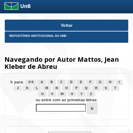
Skip
Voltar
navigation
REPOSITÓRIO INSTITUCIONAL DA UNB
Navegando por Autor Mattos, Jean
Kleber de Abreu
Ir para:
0-9
A
B
C
D
E
F
G
H
I
J
K
L
M
N
O
P
Q
R
S
T
U
V
W
X
Y
Z
ou entre com as primeiras letras: