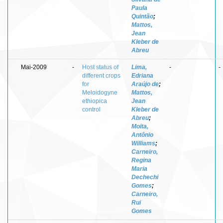
Paula
Quintão
;
Mattos,
Jean
Kleber de
Abreu
Mai-2009
-
Host status of
Lima,
-
-
different crops
Edriana
for
Araújo de
;
Meloidogyne
Mattos,
ethiopica
Jean
control
Kleber de
Abreu
;
Moita,
Antônio
Williams
;
Carneiro,
Regina
Maria
Dechechi
Gomes
;
Carneiro,
Rui
Gomes