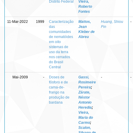
Distrito Federal
Vieira,
Roberto
Fontes
11-Mar-2022
1999
Caracterização
Mattos,
Huang, Shiou
-
das
Jean
Pin
comunidades
Kleber de
de nematóides
Abreu
em oito
sistemas de
uso da terra
nos cerrados
do Brasil
Central
Mai-2009
-
Doses de
Gassi,
-
-
fósforo e de
Rosimeire
cama-de-
Pereira
;
frango na
Zárate,
produção de
Néstor
bardana
Antonio
Heredia
;
Vieira,
Maria do
Carmo
;
Scalon,
Silvana de