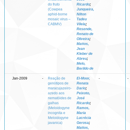
do fruto
Ricardo
;
(Cowpea
Junqueira,
aphid-borne
Nilton
mosaic virus –
Tadeu
CABMV)
Vilela
;
Resende,
Renato de
Oliveira
;
Mattos,
Jean
Kleber de
Abreu
;
Melo,
Berildo de
Jan-2009
-
Reação de
El-Moor,
-
-
genótipos de
Renata
maracujazeiro-
Dario
;
azedo aos
Peixoto,
nematóides de
José
galhas
Ricardo
;
(Meloidogyne
Ramos,
incognita e
Maria
Meloidogyne
Lucrécia
javanica)
Gerosa
;
Mattos,