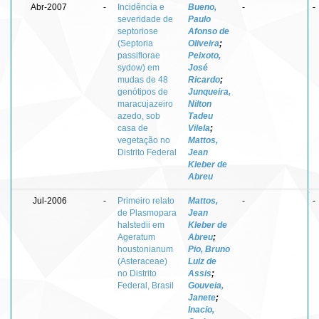
Abr-2007
-
Incidência e
Bueno,
-
-
severidade de
Paulo
septoriose
Afonso de
(Septoria
Oliveira
;
passiflorae
Peixoto,
sydow) em
José
mudas de 48
Ricardo
;
genótipos de
Junqueira,
maracujazeiro
Nilton
azedo, sob
Tadeu
casa de
Vilela
;
vegetação no
Mattos,
Distrito Federal
Jean
Kleber de
Abreu
Jul-2006
-
Primeiro relato
Mattos,
-
-
de Plasmopara
Jean
halstedii em
Kleber de
Ageratum
Abreu
;
houstonianum
Pio, Bruno
(Asteraceae)
Luiz de
no Distrito
Assis
;
Federal, Brasil
Gouveia,
Janete
;
Inacio,