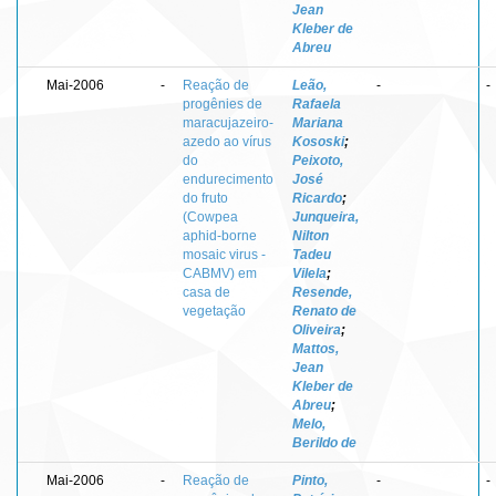
Jean
Kleber de
Abreu
Mai-2006
-
Reação de
Leão,
-
-
progênies de
Rafaela
maracujazeiro-
Mariana
azedo ao vírus
Kososki
;
do
Peixoto,
endurecimento
José
do fruto
Ricardo
;
(Cowpea
Junqueira,
aphid-borne
Nilton
mosaic virus -
Tadeu
CABMV) em
Vilela
;
casa de
Resende,
vegetação
Renato de
Oliveira
;
Mattos,
Jean
Kleber de
Abreu
;
Melo,
Berildo de
Mai-2006
-
Reação de
Pinto,
-
-