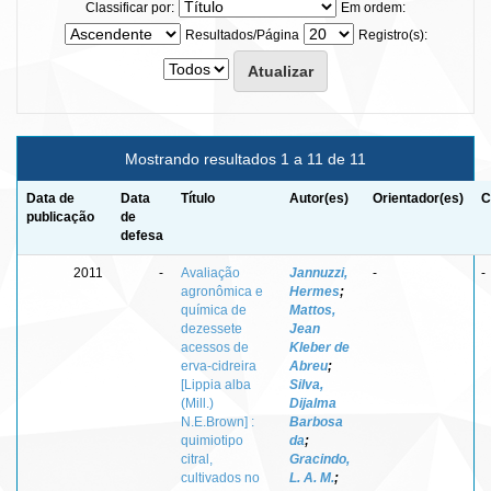
Classificar por:
Em ordem:
Resultados/Página
Registro(s):
Mostrando resultados 1 a 11 de 11
Data de
Data
Título
Autor(es)
Orientador(es)
C
publicação
de
defesa
2011
-
Avaliação
Jannuzzi,
-
-
agronômica e
Hermes
;
química de
Mattos,
dezessete
Jean
acessos de
Kleber de
erva-cidreira
Abreu
;
[Lippia alba
Silva,
(Mill.)
Dijalma
N.E.Brown] :
Barbosa
quimiotipo
da
;
citral,
Gracindo,
cultivados no
L. A. M.
;