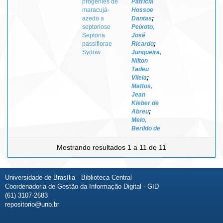
progênies de
Patrícia
maracujá-
Hossoe
azedo a
Dantas
;
septoriose
Peixoto,
Septoria
José
passiflorae
Ricardo
;
Sydow
Junqueira,
Nilton
Tadeu
Vilela
;
Mattos,
Jean
Kleber de
Abreu
;
Melo,
Berildo de
Mostrando resultados 1 a 11 de 11
Universidade de Brasília - Biblioteca Central
Coordenadoria de Gestão da Informação Digital - GID
(61) 3107-2683
repositorio@unb.br