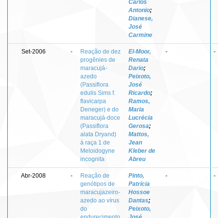
Carlos
Antonio
;
Dianese,
José
Carmine
Set-2006
-
Reação de dez
El-Moor,
-
-
progênies de
Renata
maracujá-
Dario
;
azedo
Peixoto,
(Passiflora
José
edulis Sims f.
Ricardo
;
flavicarpa
Ramos,
Deneger) e do
Maria
maracujá-doce
Lucrécia
(Passiflora
Gerosa
;
alata Dryand)
Mattos,
à raça 1 de
Jean
Meloidogyne
Kleber de
incognita
Abreu
Abr-2008
-
Reação de
Pinto,
-
-
genótipos de
Patrícia
maracujazeiro-
Hossoe
azedo ao vírus
Dantas
;
do
Peixoto,
endurecimento
José