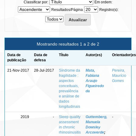
Classificar por:
Em ordem:
Resultados/Página
Registro(s):
Mostrando resultados 1 a 2 de 2
Data de
Data de
Título
Autor(es)
Orientador(es
publicação
defesa
21-Nov-2017
28-Jul-2017
Síndrome da
Mata,
Pereira,
fragilidade :
Fabiana
Maurício
aspectos
Araujo
Gomes
conceituais,
Figueiredo
prevalência
da
e análise de
dados
longitudinais
2019
-
Sleep quality
Guttemberg,
-
assessment
Manuela
in chronic
Dowsley
rhinosinusitis
Arcoverde
;