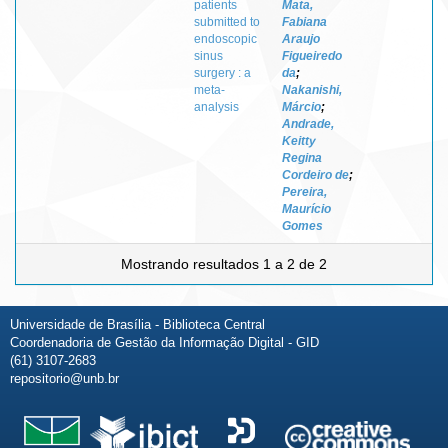
patients
Mata,
submitted to
Fabiana
endoscopic
Araujo
sinus
Figueiredo
surgery : a
da
;
meta-
Nakanishi,
analysis
Márcio
;
Andrade,
Keitty
Regina
Cordeiro de
;
Pereira,
Maurício
Gomes
Mostrando resultados 1 a 2 de 2
Universidade de Brasília - Biblioteca Central
Coordenadoria de Gestão da Informação Digital - GID
(61) 3107-2683
repositorio@unb.br