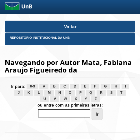
Skip
Voltar
navigation
REPOSITÓRIO INSTITUCIONAL DA UNB
Navegando por Autor Mata, Fabiana
Araujo Figueiredo da
Ir para:
0-9
A
B
C
D
E
F
G
H
I
J
K
L
M
N
O
P
Q
R
S
T
U
V
W
X
Y
Z
ou entre com as primeiras letras: