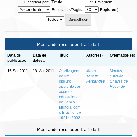
Classificar por:
Em ordem:
Resultados/Página
Registro(s):
Mostrando resultados 1 a 1 de 1
Data de
Data de
Título
Autor(es)
Orientador(es)
publicação
defesa
15-Set-2011
18-Mar-2011
As clivagens
Maso,
Martins,
de um
Tchella
Estevão
discuro
Fernandes
Chaves de
aparente : os
Rezende
acordos
educacionais
do Banco
Mundial com
o Brasil entre
1991 e 2002
Mostrando resultados 1 a 1 de 1