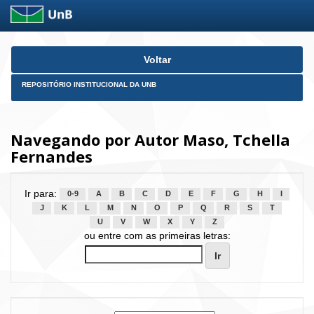
Skip
Voltar
navigation
REPOSITÓRIO INSTITUCIONAL DA UNB
Navegando por Autor Maso, Tchella
Fernandes
Ir para:
0-9
A
B
C
D
E
F
G
H
I
J
K
L
M
N
O
P
Q
R
S
T
U
V
W
X
Y
Z
ou entre com as primeiras letras: