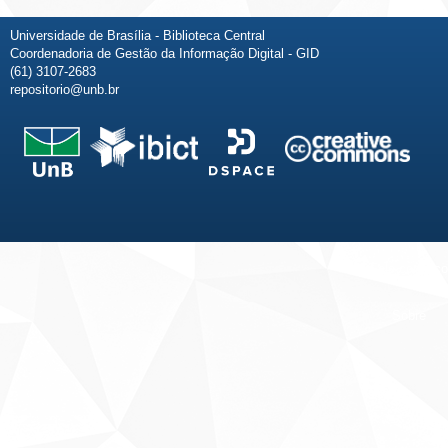
Universidade de Brasília - Biblioteca Central
Coordenadoria de Gestão da Informação Digital - GID
(61) 3107-2683
repositorio@unb.br
Fale conosco
Sobre