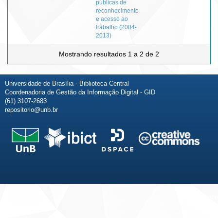
públicas de
reconhecimento
e acesso ao
trabalho (2004-
2013)
Mostrando resultados 1 a 2 de 2
Universidade de Brasília - Biblioteca Central
Coordenadoria de Gestão da Informação Digital - GID
(61) 3107-2683
repositorio@unb.br
Fale conosco