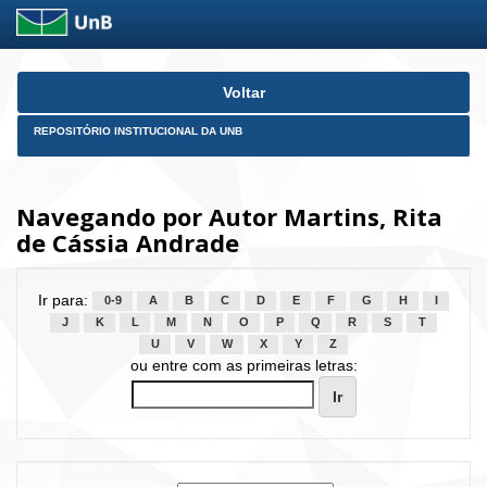
Skip
Voltar
navigation
REPOSITÓRIO INSTITUCIONAL DA UNB
Navegando por Autor Martins, Rita
de Cássia Andrade
Ir para:
0-9
A
B
C
D
E
F
G
H
I
J
K
L
M
N
O
P
Q
R
S
T
U
V
W
X
Y
Z
ou entre com as primeiras letras: