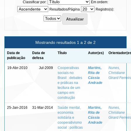
Classificar por:
Em ordem:
Resultados/Página
Registro(s):
Mostrando resultados 1 a 2 de 2
Data de
Data de
Título
Autor(es)
Orientador(e
publicação
defesa
19-Abr-2010
Jul-2009
Cooperativas
Martins,
Nunes,
sociais no
Rita de
Christiane
Brasil : debates
Cássia
Girard Ferreir
e práticas na
Andrade
tecitura de um
campo em
construção
25-Jan-2016
31-Mar-2014
Saúde mental,
Martins,
Nunes,
economia
Rita de
Christiane
solidária e
Cássia
Girard Ferreir
cooperativismo
Andrade
social : políticas