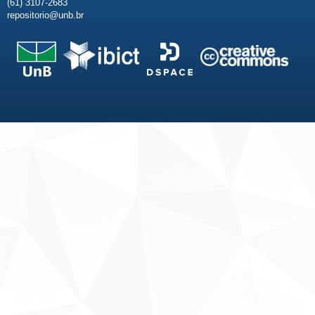
(61) 3107-2683
repositorio@unb.br
Fale conosco
Sobre