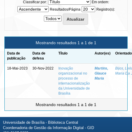
Classificar por:
Em ordem:
Resultados/Página
Registro(s):
Mostrando resultados 1 a 1 de 1
Data de
Data de
Título
Autor(es)
Orientado
publicação
defesa
18-Mai-2023
30-Nov-2022
Inovação
Martins,
Bijos, Leil
organizacional no
Glauce
Maria Da 
processo de
Maria
internacionalização
da Universidade de
Brasília
Mostrando resultados 1 a 1 de 1
Universidade de Brasília - Biblioteca Central
Coordenadoria de Gestão da Informação Digital - GID