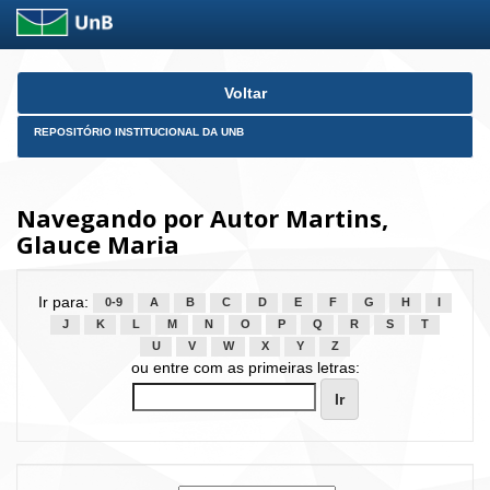
Skip
Voltar
navigation
REPOSITÓRIO INSTITUCIONAL DA UNB
Navegando por Autor Martins,
Glauce Maria
Ir para:
0-9
A
B
C
D
E
F
G
H
I
J
K
L
M
N
O
P
Q
R
S
T
U
V
W
X
Y
Z
ou entre com as primeiras letras: