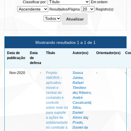
Classificar por:
Em ordem:
Resultados/Página
Registro(s):
Mostrando resultados 1 a 1 de 1
Data de
Data
Título
Autor(es)
Orientador(es)
Coo
publicação
de
defesa
Nov-2020
-
Projeto
Sousa
-
-
AMORIS –
Júnior,
aplicativo
Rafael
móvel e
Timóteo
central de
de
;
Ribeiro,
comando e
André
controle
Cavalcanti
;
sobre rede iot
Silva,
para suporte
Daniel
a ações de
Alves da
;
solidariedade
Prado,
no combate à
Daniel da