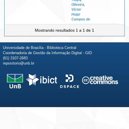
Oliveira,
Victor
Hugo
Campos de
Mostrando resultados 1 a 1 de 1
Universidade de Brasília - Biblioteca Central
Coordenadoria de Gestão da Informação Digital - GID
(61) 3107-2683
repositorio@unb.br
Fale conosco
Sobre