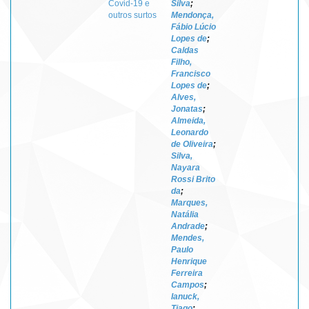
Covid-19 e
Silva
;
outros surtos
Mendonça,
Fábio Lúcio
Lopes de
;
Caldas
Filho,
Francisco
Lopes de
;
Alves,
Jonatas
;
Almeida,
Leonardo
de Oliveira
;
Silva,
Nayara
Rossi Brito
da
;
Marques,
Natália
Andrade
;
Mendes,
Paulo
Henrique
Ferreira
Campos
;
Ianuck,
Tiago
;