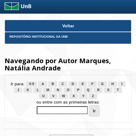
Skip
Voltar
navigation
REPOSITÓRIO INSTITUCIONAL DA UNB
Navegando por Autor Marques,
Natália Andrade
Ir para:
0-9
A
B
C
D
E
F
G
H
I
J
K
L
M
N
O
P
Q
R
S
T
U
V
W
X
Y
Z
ou entre com as primeiras letras: