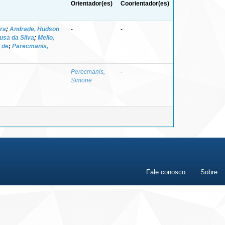
Orientador(es)
Coorientador(es)
ra
;
Andrade, Hudson
-
-
sa da Silva
;
Mello,
a de
;
Parecmanis,
Perecmanis,
-
Simone
Fale conosco
Sobre