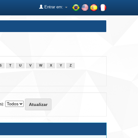
Entrar em:
S
T
U
V
W
X
Y
Z
s):