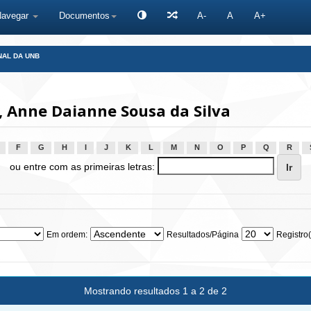
Navegar
Documentos
A-
A
A+
NAL DA UNB
 Anne Daianne Sousa da Silva
F
G
H
I
J
K
L
M
N
O
P
Q
R
ou entre com as primeiras letras:
Em ordem:
Resultados/Página
Registro(
Mostrando resultados 1 a 2 de 2