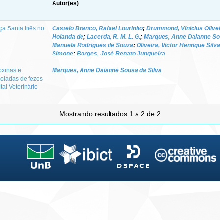
Autor(es)
ça Santa Inês no
Castelo Branco, Rafael Lourinho
;
Drummond, Vinícius Olivei
Holanda de
;
Lacerda, R. M. L. G.
;
Marques, Anne Daianne Sou
Manuela Rodrigues de Souza
;
Oliveira, Victor Henrique Silv
Simone
;
Borges, José Renato Junqueira
oxinas e
Marques, Anne Daianne Sousa da Silva
soladas de fezes
al Veterinário
Mostrando resultados 1 a 2 de 2