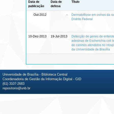
Data de
Data de
Título
publicação
defesa
Out-2012
-
Dermatofilose em ovinos da ra
Distrito Federal
10-Dez-2013
19-Jul-2013
Detecção de genes de enterot
adesinas de Escherichia coli i
de caninos atendidos no Hospit
da Universidade de Brasília
Universidade de Brasília - Biblioteca Central
Coordenadoria de Gestão da Informação Digital - GID
(61) 3107-2683
repositorio@unb.br