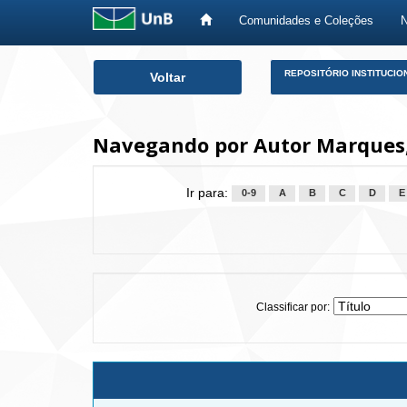
Comunidades e Coleções
Skip
REPOSITÓRIO INSTITUCIO
Voltar
navigation
Navegando por Autor Marques,
Ir para:
0-9
A
B
C
D
E
Classificar por: