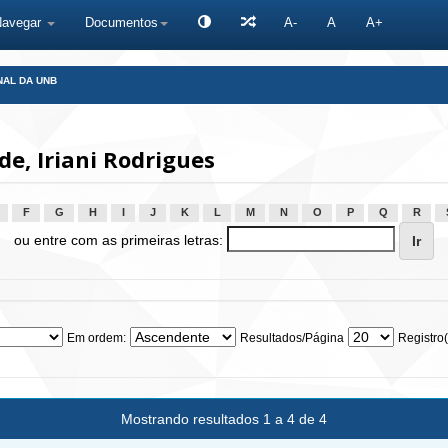
Navegar
Documentos
A-
A
A+
NAL DA UNB
e, Iriani Rodrigues
F
G
H
I
J
K
L
M
N
O
P
Q
R
ou entre com as primeiras letras:
Em ordem:
Resultados/Página
Registro(
Mostrando resultados 1 a 4 de 4