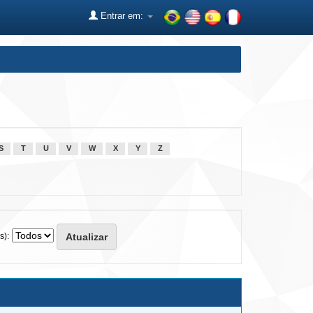
Entrar em:
S
T
U
V
W
X
Y
Z
s):