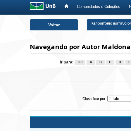
Comunidades e Coleções
Skip
REPOSITÓRIO INSTITUCIO
Voltar
navigation
Navegando por Autor Maldonad
Ir para:
0-9
A
B
C
D
E
Classificar por: