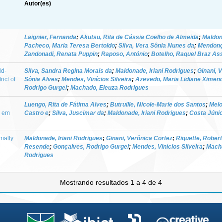
Autor(es)
Laignier, Fernanda
;
Akutsu, Rita de Cássia Coelho de Almeida
;
Maldon
Pacheco, Maria Teresa Bertoldo
;
Silva, Vera Sônia Nunes da
;
Mendonç
Zandonadi, Renata Puppin
;
Raposo, António
;
Botelho, Raquel Braz A
ld-
Silva, Sandra Regina Morais da
;
Maldonade, Iriani Rodrigues
;
Ginani, 
ict of
Sônia Alves
;
Mendes, Vinícios Silveira
;
Azevedo, Maria Lidiane Ximen
Rodrigo Gurgel
;
Machado, Eleuza Rodrigues
Luengo, Rita de Fátima Alves
;
Butruille, Nicole-Marie dos Santos
;
Melo
a em
Castro e
;
Silva, Juscimar da
;
Maldonade, Iriani Rodrigues
;
Costa Júnio
mally
Maldonade, Iriani Rodrigues
;
Ginani, Verônica Cortez
;
Riquette, Rober
Resende
;
Gonçalves, Rodrigo Gurgel
;
Mendes, Vinícios Silveira
;
Macha
Rodrigues
Mostrando resultados 1 a 4 de 4