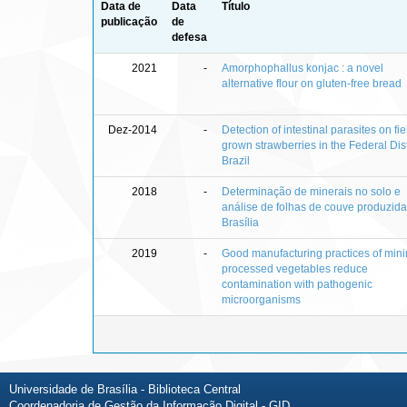
Data de
Data
Título
publicação
de
defesa
2021
-
Amorphophallus konjac : a novel
alternative flour on gluten-free bread
Dez-2014
-
Detection of intestinal parasites on fie
grown strawberries in the Federal Distr
Brazil
2018
-
Determinação de minerais no solo e
análise de folhas de couve produzid
Brasília
2019
-
Good manufacturing practices of mini
processed vegetables reduce
contamination with pathogenic
microorganisms
Universidade de Brasília - Biblioteca Central
Coordenadoria de Gestão da Informação Digital - GID