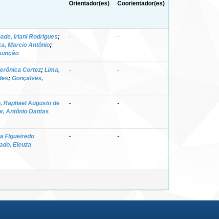
Orientador(es)
Coorientador(es)
ade, Iriani Rodrigues
;
-
-
a, Marcio Antônio
;
ssunção
Verônica Cortez
;
Lima,
-
-
des
;
Gonçalves,
, Raphael Augusto de
-
-
r, Antônio Dantas
ta Figueiredo
-
-
do, Eleuza