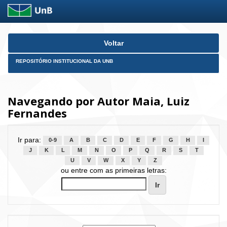
Skip
Voltar
navigation
REPOSITÓRIO INSTITUCIONAL DA UNB
Navegando por Autor Maia, Luiz
Fernandes
Ir para:
0-9
A
B
C
D
E
F
G
H
I
J
K
L
M
N
O
P
Q
R
S
T
U
V
W
X
Y
Z
ou entre com as primeiras letras: