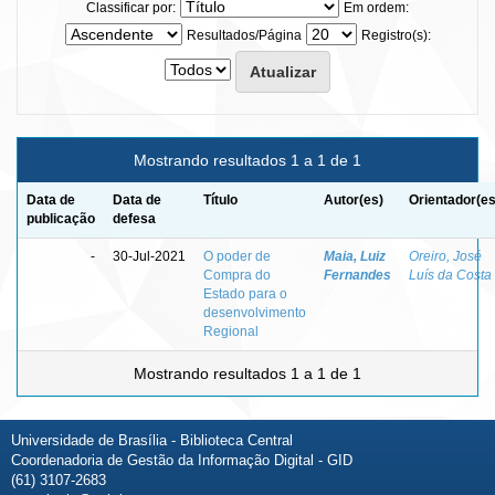
Classificar por:
Em ordem:
Resultados/Página
Registro(s):
Mostrando resultados 1 a 1 de 1
Data de
Data de
Título
Autor(es)
Orientador(es
publicação
defesa
-
30-Jul-2021
O poder de
Maia, Luiz
Oreiro, José
Compra do
Fernandes
Luís da Costa
Estado para o
desenvolvimento
Regional
Mostrando resultados 1 a 1 de 1
Universidade de Brasília - Biblioteca Central
Coordenadoria de Gestão da Informação Digital - GID
(61) 3107-2683