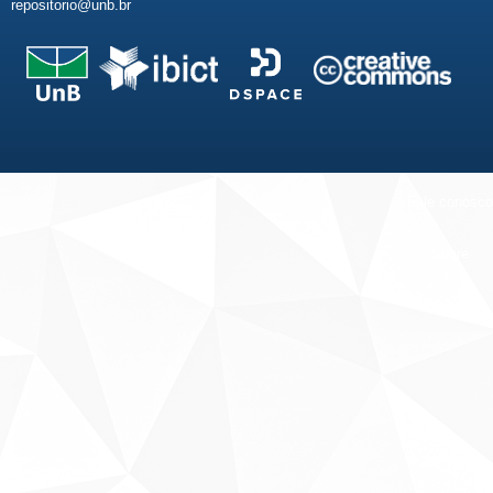
repositorio@unb.br
Fale conosco
Sobre