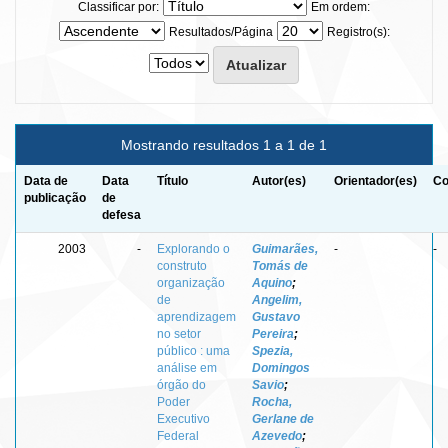
Classificar por:
Em ordem:
Resultados/Página
Registro(s):
Mostrando resultados 1 a 1 de 1
Data de
Data
Título
Autor(es)
Orientador(es)
Co
publicação
de
defesa
2003
-
Explorando o
Guimarães,
-
-
construto
Tomás de
organização
Aquino
;
de
Angelim,
aprendizagem
Gustavo
no setor
Pereira
;
público : uma
Spezia,
análise em
Domingos
órgão do
Savio
;
Poder
Rocha,
Executivo
Gerlane de
Federal
Azevedo
;