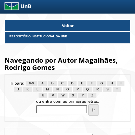
Skip
Voltar
navigation
REPOSITÓRIO INSTITUCIONAL DA UNB
Navegando por Autor Magalhães,
Rodrigo Gomes
Ir para:
0-9
A
B
C
D
E
F
G
H
I
J
K
L
M
N
O
P
Q
R
S
T
U
V
W
X
Y
Z
ou entre com as primeiras letras: