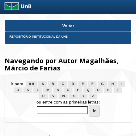
Skip
Voltar
navigation
REPOSITÓRIO INSTITUCIONAL DA UNB
Navegando por Autor Magalhães,
Márcio de Farias
Ir para:
0-9
A
B
C
D
E
F
G
H
I
J
K
L
M
N
O
P
Q
R
S
T
U
V
W
X
Y
Z
ou entre com as primeiras letras: