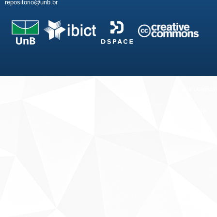
repositorio@unb.br
Fale conosco
Sobre