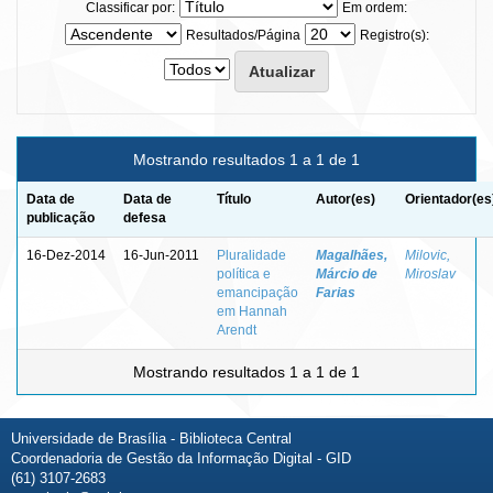
Classificar por:
Em ordem:
Resultados/Página
Registro(s):
Mostrando resultados 1 a 1 de 1
Data de
Data de
Título
Autor(es)
Orientador(es
publicação
defesa
16-Dez-2014
16-Jun-2011
Pluralidade
Magalhães,
Milovic,
política e
Márcio de
Miroslav
emancipação
Farias
em Hannah
Arendt
Mostrando resultados 1 a 1 de 1
Universidade de Brasília - Biblioteca Central
Coordenadoria de Gestão da Informação Digital - GID
(61) 3107-2683