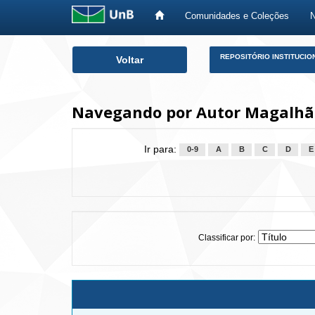
Comunidades e Coleções
Skip
REPOSITÓRIO INSTITUCIO
Voltar
navigation
Navegando por Autor Magalhãe
Ir para:
0-9
A
B
C
D
E
Classificar por: