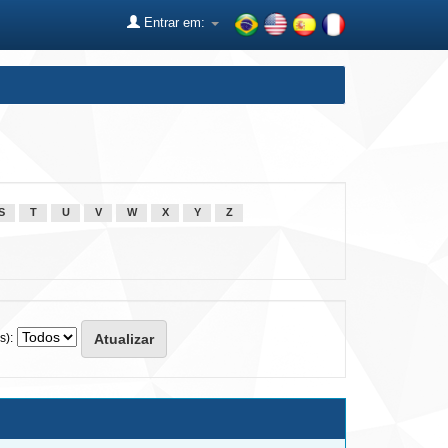
Entrar em:
S
T
U
V
W
X
Y
Z
s):