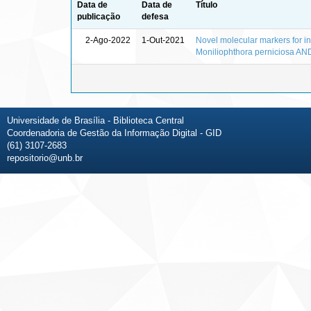
Data de
Data de
Título
publicação
defesa
2-Ago-2022
1-Out-2021
Novel molecular markers for inf
Moniliophthora perniciosa AND
Universidade de Brasília - Biblioteca Central
Coordenadoria de Gestão da Informação Digital - GID
(61) 3107-2683
repositorio@unb.br