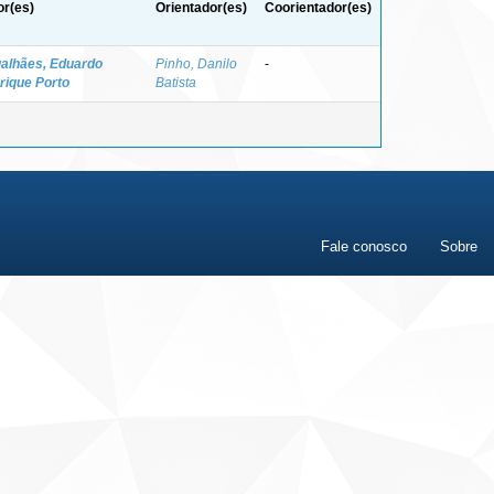
or(es)
Orientador(es)
Coorientador(es)
alhães, Eduardo
Pinho, Danilo
-
rique Porto
Batista
Fale conosco
Sobre