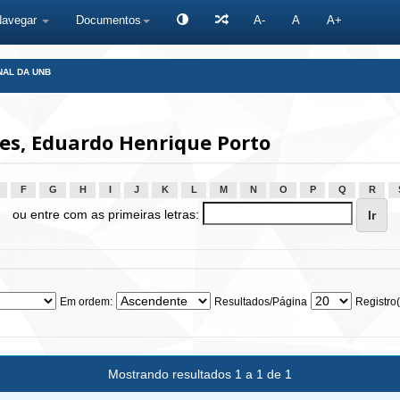
Navegar
Documentos
A-
A
A+
NAL DA UNB
s, Eduardo Henrique Porto
F
G
H
I
J
K
L
M
N
O
P
Q
R
ou entre com as primeiras letras:
Em ordem:
Resultados/Página
Registro(
Mostrando resultados 1 a 1 de 1