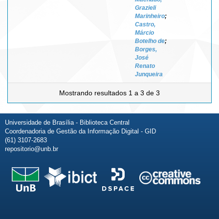
Grazieli
Marinheiro
;
Castro,
Márcio
Botelho de
;
Borges,
José
Renato
Junqueira
Mostrando resultados 1 a 3 de 3
Universidade de Brasília - Biblioteca Central
Coordenadoria de Gestão da Informação Digital - GID
(61) 3107-2683
repositorio@unb.br