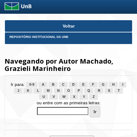
Skip
Voltar
navigation
REPOSITÓRIO INSTITUCIONAL DA UNB
Navegando por Autor Machado,
Grazieli Marinheiro
Ir para:
0-9
A
B
C
D
E
F
G
H
I
J
K
L
M
N
O
P
Q
R
S
T
U
V
W
X
Y
Z
ou entre com as primeiras letras: