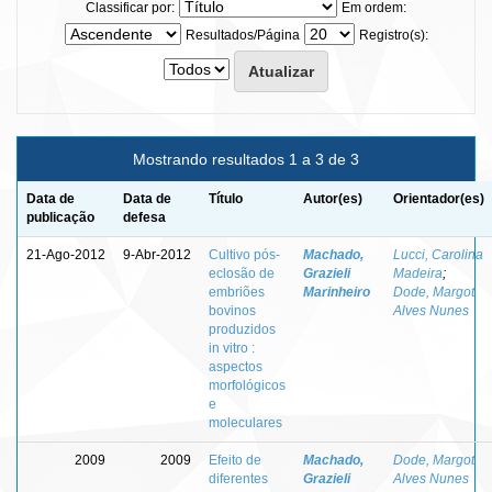
Classificar por:
Em ordem:
Resultados/Página
Registro(s):
Mostrando resultados 1 a 3 de 3
Data de
Data de
Título
Autor(es)
Orientador(es)
publicação
defesa
21-Ago-2012
9-Abr-2012
Cultivo pós-
Machado,
Lucci, Carolina
eclosão de
Grazieli
Madeira
;
embriões
Marinheiro
Dode, Margot
bovinos
Alves Nunes
produzidos
in vitro :
aspectos
morfológicos
e
moleculares
2009
2009
Efeito de
Machado,
Dode, Margot
diferentes
Grazieli
Alves Nunes