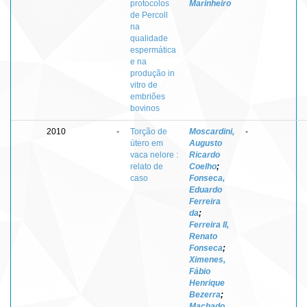
protocolos
Marinheiro
de Percoll
na
qualidade
espermática
e na
produção in
vitro de
embriões
bovinos
2010
-
Torção de
Moscardini,
-
útero em
Augusto
vaca nelore :
Ricardo
relato de
Coelho
;
caso
Fonseca,
Eduardo
Ferreira
da
;
Ferreira II,
Renato
Fonseca
;
Ximenes,
Fábio
Henrique
Bezerra
;
Machado,