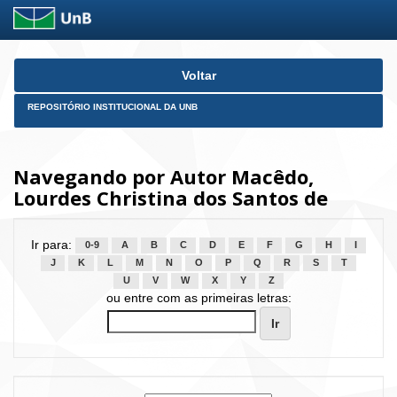
Skip
Voltar
navigation
REPOSITÓRIO INSTITUCIONAL DA UNB
Navegando por Autor Macêdo,
Lourdes Christina dos Santos de
Ir para:
0-9
A
B
C
D
E
F
G
H
I
J
K
L
M
N
O
P
Q
R
S
T
U
V
W
X
Y
Z
ou entre com as primeiras letras: