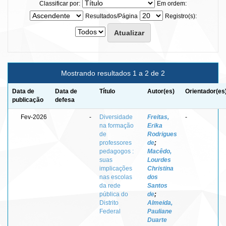
Classificar por:
Em ordem:
Resultados/Página
Registro(s):
Mostrando resultados 1 a 2 de 2
Data de
Data de
Título
Autor(es)
Orientador(es
publicação
defesa
Fev-2026
-
Diversidade
Freitas,
-
na formação
Erika
de
Rodrigues
professores
de
;
pedagogos :
Macêdo,
suas
Lourdes
implicações
Christina
nas escolas
dos
da rede
Santos
pública do
de
;
Distrito
Almeida,
Federal
Pauliane
Duarte