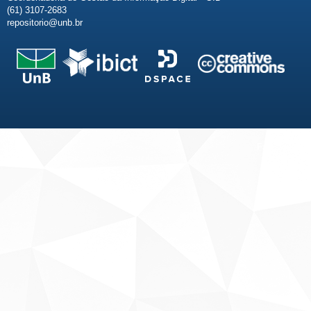
(61) 3107-2683
repositorio@unb.br
Fale conosco
Sobre