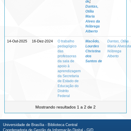
de
;
Dantas,
Otília
Maria
Alves da
Nóbrega
Alberto
14-Out-2025
16-Dez-2024
O trabalho
Macêdo,
Dantas, Otília
pedagógico
Lourdes
Maria Alves da
das
Christina
Nóbrega
professoras
dos
Alberto
da sala de
Santos de
apoio à
aprendizagem
da Secretaria
de Estado de
Educação do
Distrito
Federal
Mostrando resultados 1 a 2 de 2
Universidade de Brasília - Biblioteca Central
Coordenadoria de Gestão da Informação Digital - GID