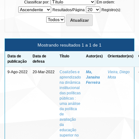
Classificar por:
Em ordem:
Resultados/Página
Registro(s):
Mostrando resultados 1 a 1 de 1
Data de
Data de
Título
Autor(es)
Orientador(es)
publicação
defesa
9-Ago-2022
20-Mar-2022
Coalizões e
Ma,
Vieira, Diego
aprendizado
Janaina
Mota
na dinâmica
Ferreira
institucional
das políticas
públicas :
uma análise
da política
de
avaliação
da
educação
superior no