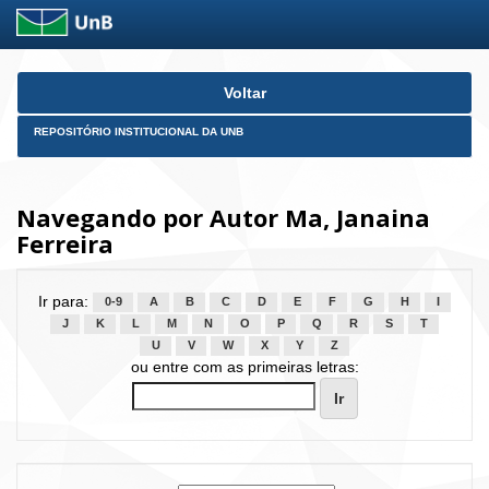
Skip
Voltar
navigation
REPOSITÓRIO INSTITUCIONAL DA UNB
Navegando por Autor Ma, Janaina
Ferreira
Ir para:
0-9
A
B
C
D
E
F
G
H
I
J
K
L
M
N
O
P
Q
R
S
T
U
V
W
X
Y
Z
ou entre com as primeiras letras: