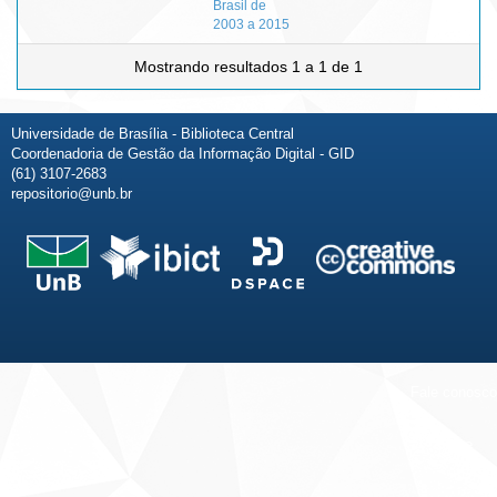
Brasil de
2003 a 2015
Mostrando resultados 1 a 1 de 1
Universidade de Brasília - Biblioteca Central
Coordenadoria de Gestão da Informação Digital - GID
(61) 3107-2683
repositorio@unb.br
Fale conosco
Sobre