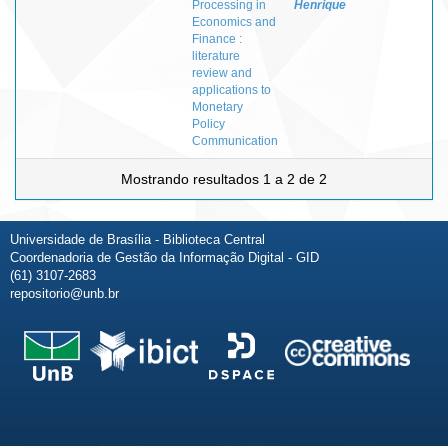
Processing in
Henrique
Economics and
Finance :
literature
review and
applications to
Monetary
Policy
Communication
Mostrando resultados 1 a 2 de 2
Universidade de Brasília - Biblioteca Central
Coordenadoria de Gestão da Informação Digital - GID
(61) 3107-2683
repositorio@unb.br