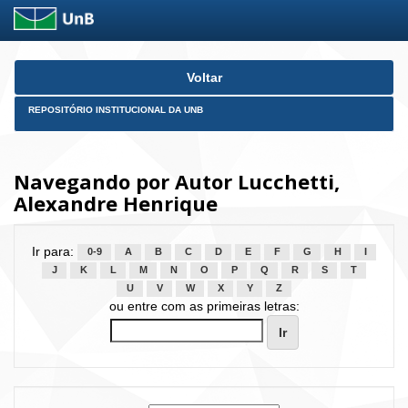
Skip
Voltar
navigation
REPOSITÓRIO INSTITUCIONAL DA UNB
Navegando por Autor Lucchetti,
Alexandre Henrique
Ir para:
0-9
A
B
C
D
E
F
G
H
I
J
K
L
M
N
O
P
Q
R
S
T
U
V
W
X
Y
Z
ou entre com as primeiras letras: