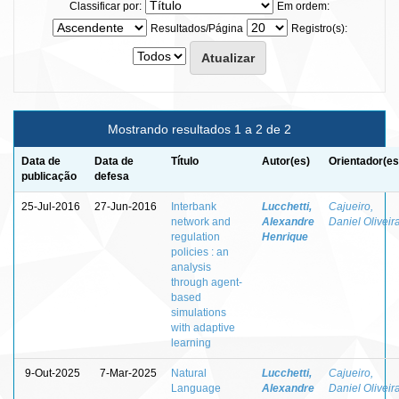
Classificar por:
Em ordem:
Resultados/Página
Registro(s):
Mostrando resultados 1 a 2 de 2
Data de
Data de
Título
Autor(es)
Orientador(es
publicação
defesa
25-Jul-2016
27-Jun-2016
Interbank
Lucchetti,
Cajueiro,
network and
Alexandre
Daniel Oliveir
regulation
Henrique
policies : an
analysis
through agent-
based
simulations
with adaptive
learning
9-Out-2025
7-Mar-2025
Natural
Lucchetti,
Cajueiro,
Language
Alexandre
Daniel Oliveir