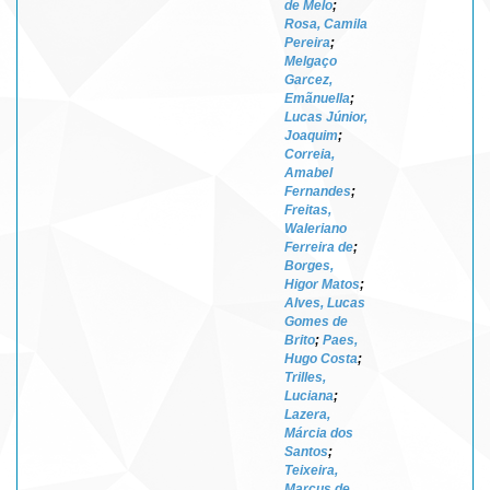
de Melo
;
Rosa, Camila
Pereira
;
Melgaço
Garcez,
Emãnuella
;
Lucas Júnior,
Joaquim
;
Correia,
Amabel
Fernandes
;
Freitas,
Waleriano
Ferreira de
;
Borges,
Higor Matos
;
Alves, Lucas
Gomes de
Brito
;
Paes,
Hugo Costa
;
Trilles,
Luciana
;
Lazera,
Márcia dos
Santos
;
Teixeira,
Marcus de