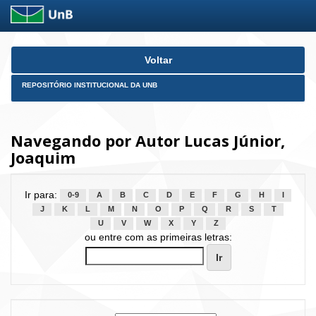
Skip
Voltar
navigation
REPOSITÓRIO INSTITUCIONAL DA UNB
Navegando por Autor Lucas Júnior,
Joaquim
Ir para:
0-9
A
B
C
D
E
F
G
H
I
J
K
L
M
N
O
P
Q
R
S
T
U
V
W
X
Y
Z
ou entre com as primeiras letras: