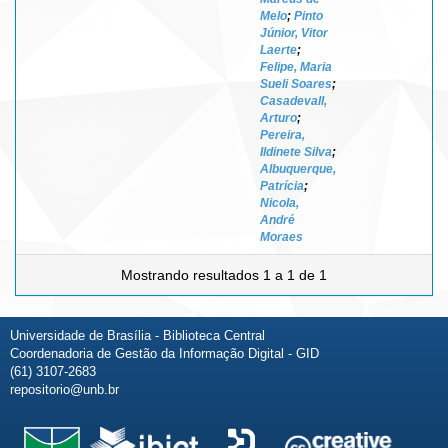
Melo
;
Pinto
Júnior, Vitor
Laerte
;
Felipe, Maria
Sueli Soares
;
Casadevall,
Arturo
;
Pereira,
Ildinete Silva
;
Albuquerque,
Patrícia
;
Nicola,
André
Moraes
Mostrando resultados 1 a 1 de 1
Universidade de Brasília - Biblioteca Central
Coordenadoria de Gestão da Informação Digital - GID
(61) 3107-2683
repositorio@unb.br