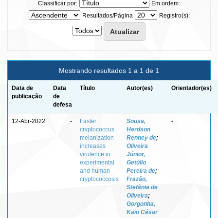
Classificar por:
Em ordem:
Resultados/Página
Registro(s):
Mostrando resultados 1 a 1 de 1
Data de
Data
Título
Autor(es)
Orientador(es)
publicação
de
defesa
12-Abr-2022
-
Faster
Sousa,
-
cryptococcus
Herdson
melanization
Renney de
;
increases
Oliveira
virulence in
Júnior,
experimental
Getúlio
and human
Pereira de
;
cryptococcosis
Frazão,
Stefânia de
Oliveira
;
Gorgonha,
Kaio César