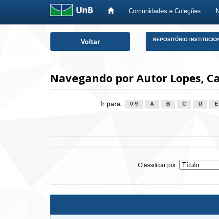
Comunidades e Coleções
Skip
REPOSITÓRIO INSTITUCIO
Voltar
navigation
Navegando por Autor Lopes, Ca
Ir para:
0-9
A
B
C
D
E
Classificar por: