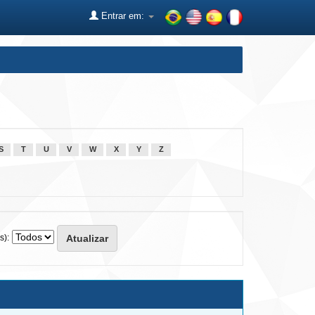
Entrar em:
S
T
U
V
W
X
Y
Z
s):