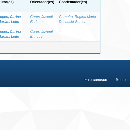
utor(es)
Orientador(es)
Coorientador(es)
opes, Carina
Cares, Juvenil
Carneiro, Regina Maria
ariani Leite
Enrique
Dechechi Gomes
opes, Carina
Cares, Juvenil
-
ariani Leite
Enrique
Fale conosco
Sobre