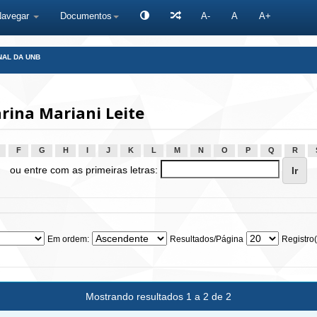
Navegar
Documentos
A-
A
A+
NAL DA UNB
rina Mariani Leite
F
G
H
I
J
K
L
M
N
O
P
Q
R
ou entre com as primeiras letras:
Em ordem:
Resultados/Página
Registro(
Mostrando resultados 1 a 2 de 2