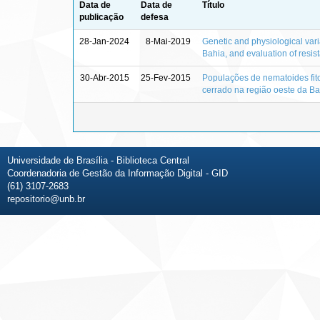
Data de
Data de
Título
publicação
defesa
28-Jan-2024
8-Mai-2019
Genetic and physiological vari
Bahia, and evaluation of resi
30-Abr-2015
25-Fev-2015
Populações de nematoides fito
cerrado na região oeste da Ba
Universidade de Brasília - Biblioteca Central
Coordenadoria de Gestão da Informação Digital - GID
(61) 3107-2683
repositorio@unb.br