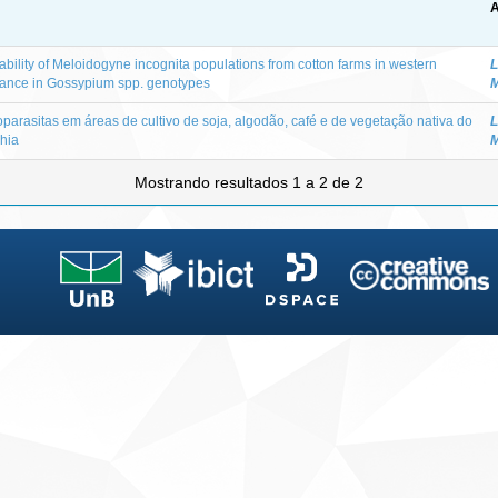
A
ability of Meloidogyne incognita populations from cotton farms in western
L
stance in Gossypium spp. genotypes
M
parasitas em áreas de cultivo de soja, algodão, café e de vegetação nativa do
L
hia
M
Mostrando resultados 1 a 2 de 2