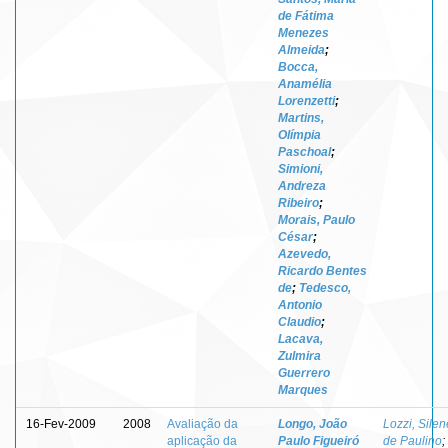
de Fátima
Menezes
Almeida
;
Bocca,
Anamélia
Lorenzetti
;
Martins,
Olímpia
Paschoal
;
Simioni,
Andreza
Ribeiro
;
Morais, Paulo
César
;
Azevedo,
Ricardo Bentes
de
;
Tedesco,
Antonio
Claudio
;
Lacava,
Zulmira
Guerrero
Marques
16-Fev-2009
2008
Avaliação da
Longo, João
Lozzi, Silen
aplicação da
Paulo Figueiró
de Paulino
;