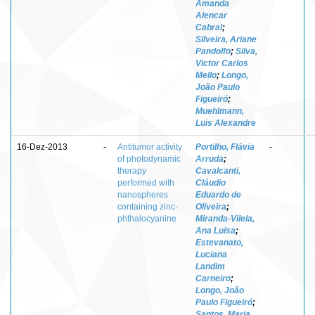
Amanda
Alencar
Cabral
;
Silveira, Ariane
Pandolfo
;
Silva,
Victor Carlos
Mello
;
Longo,
João Paulo
Figueiró
;
Muehlmann,
Luis Alexandre
16-Dez-2013
-
Antitumor activity
Portilho, Flávia
-
of photodynamic
Arruda
;
therapy
Cavalcanti,
performed with
Cláudio
nanospheres
Eduardo de
containing zinc-
Oliveira
;
phthalocyanine
Miranda-Vilela,
Ana Luisa
;
Estevanato,
Luciana
Landim
Carneiro
;
Longo, João
Paulo Figueiró
;
Santos, Maria