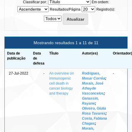
Classificar por:
Em ordem:
Resultados/Página
Registro(s):
Mostrando resultados 1 a 11 de 11
Data de
Data
Título
Autor(es)
Orientador
publicação
de
defesa
27-Jul-2022
-
An overview on
Rodrigues,
-
immunogenic
Mosar Corrêa
;
cell death in
Morais, José
cancer biology
Athayde
and therapy
Vasconcelos
;
Ganassin,
Rayane
;
Oliveira, Giulia
Rosa Tavares
;
Costa, Fabiana
Chagas
;
Morais,