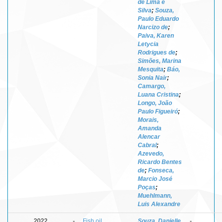
de Lima e
Silva
;
Souza,
Paulo Eduardo
Narcizo de
;
Paiva, Karen
Letycia
Rodrigues de
;
Simões, Marina
Mesquita
;
Báo,
Sonia Nair
;
Camargo,
Luana Cristina
;
Longo, João
Paulo Figueiró
;
Morais,
Amanda
Alencar
Cabral
;
Azevedo,
Ricardo Bentes
de
;
Fonseca,
Marcio José
Poças
;
Muehlmann,
Luis Alexandre
2022
-
Fish oil
Souza, Danielle
-