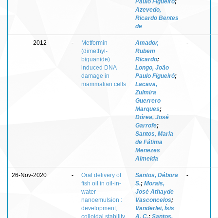
Paulo Figueiró
;
Azevedo,
Ricardo Bentes
de
2012
-
Metformin
Amador,
-
(dimethyl-
Rubem
biguanide)
Ricardo
;
induced DNA
Longo, João
damage in
Paulo Figueiró
;
mammalian cells
Lacava,
Zulmira
Guerrero
Marques
;
Dórea, José
Garrofe
;
Santos, Maria
de Fátima
Menezes
Almeida
26-Nov-2020
-
Oral delivery of
Santos, Débora
-
fish oil in oil-in-
S.
;
Morais,
water
José Athayde
nanoemulsion :
Vasconcelos
;
development,
Vanderlei, Ísis
colloidal stability
A. C.
;
Santos,