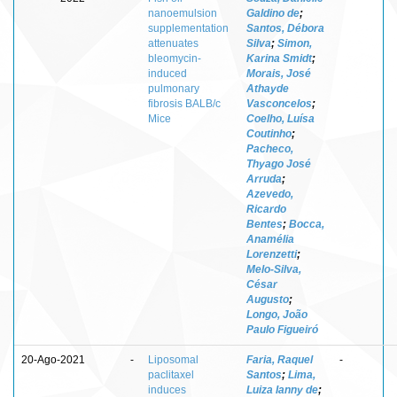
nanoemulsion
Galdino de
;
supplementation
Santos, Débora
attenuates
Silva
;
Simon,
bleomycin-
Karina Smidt
;
induced
Morais, José
pulmonary
Athayde
fibrosis BALB/c
Vasconcelos
;
Mice
Coelho, Luísa
Coutinho
;
Pacheco,
Thyago José
Arruda
;
Azevedo,
Ricardo
Bentes
;
Bocca,
Anamélia
Lorenzetti
;
Melo-Silva,
César
Augusto
;
Longo, João
Paulo Figueiró
20-Ago-2021
-
Liposomal
Faria, Raquel
-
paclitaxel
Santos
;
Lima,
induces
Luiza Ianny de
;