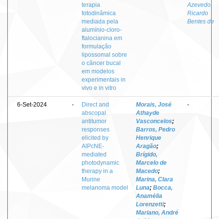
terapia
Azevedo,
fotodinâmica
Ricardo
mediada pela
Bentes de
alumínio-cloro-
ftalocianina em
formulação
lipossomal sobre
o câncer bucal
em modelos
experimentais in
vivo e in vitro
6-Set-2024
-
Direct and
Morais, José
-
abscopal
Athayde
antitumor
Vasconcelos
;
responses
Barros, Pedro
elicited by
Henrique
AlPcNE-
Aragão
;
mediated
Brígido,
photodynamic
Marcelo de
therapy in a
Macedo
;
Murine
Marina, Clara
melanoma model
Luna
;
Bocca,
Anamélia
Lorenzetti
;
Mariano, André