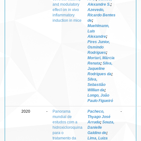
and modulatory
Alexandre S.
;
effect on in vivo
Azevedo,
inflammatory
Ricardo Bentes
induction in mice
de
;
Muehlmann,
Luis
Alexandre
;
Pires Junior,
Osmindo
Rodrigues
;
Mortari, Márcia
Renata
;
Silva,
Jaqueline
Rodrigues da
;
Silva,
Sebastião
Willian da
;
Longo, João
Paulo Figueiró
2020
-
Panorama
Pacheco,
-
mundial de
Thyago José
estudos com a
Arruda
;
Souza,
hidroxicloroquina
Danielle
para o
Galdino de
;
tratamento da
Lima, Luiza