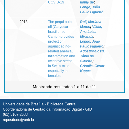
COVID-19
Ianny de
;
Longo, João
Paulo Figueiró
2018
-
The pequi pulp
Roll, Mariana
-
oil (Caryocar
Matos
;
Vilela,
brasiliense
Ana Luísa
Camb.) provides
Miranda
;
protection
Longo, João
against aging-
Paulo Figueiró
;
related anemia,
Agostini-Costa,
inflammation and
Tânia da
oxidative stress
Silveira
;
in Swiss mice,
Grisolia, Cesar
especially in
Koppe
females
Mostrando resultados 1 a 11 de 11
Universidade de Brasília - Biblioteca Central
Coordenadoria de Gestão da Informação Digital - GID
(61) 3107-2683
repositorio@unb.br