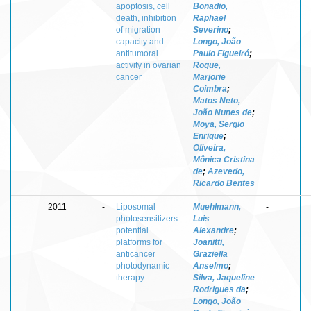
apoptosis, cell
Bonadio,
death, inhibition
Raphael
of migration
Severino
;
capacity and
Longo, João
antitumoral
Paulo Figueiró
;
activity in ovarian
Roque,
cancer
Marjorie
Coimbra
;
Matos Neto,
João Nunes de
;
Moya, Sergio
Enrique
;
Oliveira,
Mônica Cristina
de
;
Azevedo,
Ricardo Bentes
2011
-
Liposomal
Muehlmann,
-
photosensitizers :
Luis
potential
Alexandre
;
platforms for
Joanitti,
anticancer
Graziella
photodynamic
Anselmo
;
therapy
Silva, Jaqueline
Rodrigues da
;
Longo, João