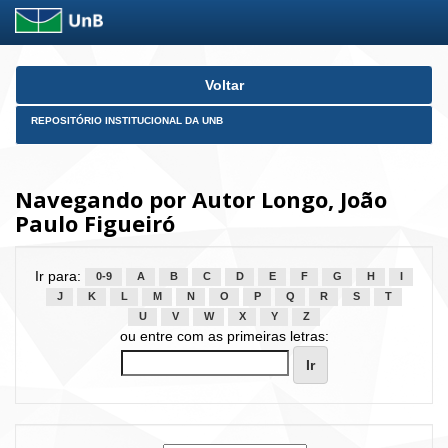
Skip
Voltar
navigation
REPOSITÓRIO INSTITUCIONAL DA UNB
Navegando por Autor Longo, João
Paulo Figueiró
Ir para:
0-9
A
B
C
D
E
F
G
H
I
J
K
L
M
N
O
P
Q
R
S
T
U
V
W
X
Y
Z
ou entre com as primeiras letras: