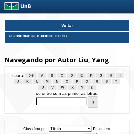
Skip
Voltar
navigation
REPOSITÓRIO INSTITUCIONAL DA UNB
Navegando por Autor Liu, Yang
Ir para:
0-9
A
B
C
D
E
F
G
H
I
J
K
L
M
N
O
P
Q
R
S
T
U
V
W
X
Y
Z
ou entre com as primeiras letras:
Classificar por:
Em ordem: