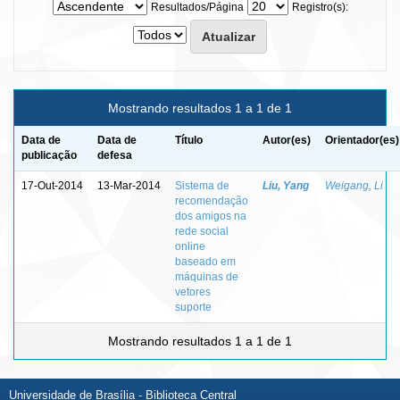
Resultados/Página
Registro(s):
Mostrando resultados 1 a 1 de 1
Data de
Data de
Título
Autor(es)
Orientador(es)
publicação
defesa
17-Out-2014
13-Mar-2014
Sistema de
Liu, Yang
Weigang, Li
recomendação
dos amigos na
rede social
online
baseado em
máquinas de
vetores
suporte
Mostrando resultados 1 a 1 de 1
Universidade de Brasília - Biblioteca Central