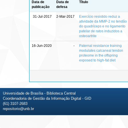
Data de
Data de
Título
publicação
defesa
31-Jul-2017
2-Mar-2017
Exercício resistido reduz a
atividade da MMP-2 no tendão
do quadríceps e no ligamento
patelar de ratos induzidos a
osteoartrite
16-Jun-2020
-
Paternal resistance training
modulates calcaneal tendon
proteome in the offspring
exposed to high-fat diet
Universidade de Brasília - Biblioteca Central
Coordenadoria de Gestão da Informação Digital - GID
(61) 3107-2683
repositorio@unb.br