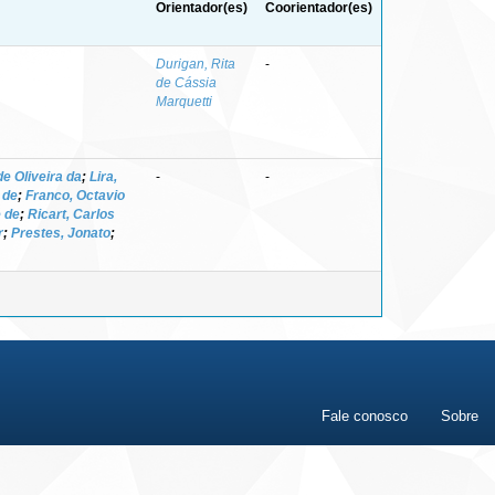
Orientador(es)
Coorientador(es)
Durigan, Rita
-
de Cássia
Marquetti
e Oliveira da
;
Lira,
-
-
 de
;
Franco, Octavio
e de
;
Ricart, Carlos
r
;
Prestes, Jonato
;
Fale conosco
Sobre