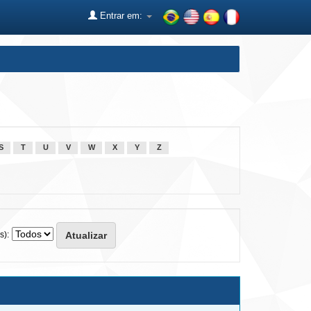
Entrar em:
S
T
U
V
W
X
Y
Z
s):