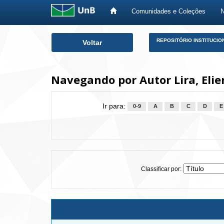
Comunidades e Coleções
Skip
REPOSITÓRIO INSTITUCIO
Voltar
navigation
Navegando por Autor Lira, Elie
Ir para:
0-9
A
B
C
D
E
Classificar por: