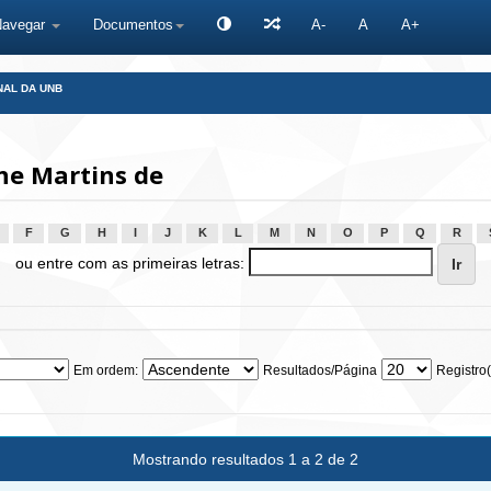
Navegar
Documentos
A-
A
A+
NAL DA UNB
ne Martins de
F
G
H
I
J
K
L
M
N
O
P
Q
R
ou entre com as primeiras letras:
Em ordem:
Resultados/Página
Registro(
Mostrando resultados 1 a 2 de 2