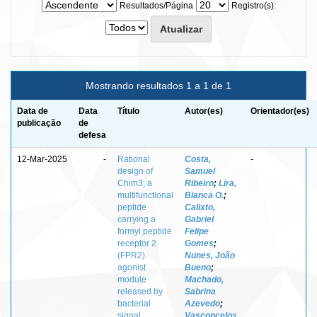
Resultados/Página
Registro(s):
Mostrando resultados 1 a 1 de 1
Data de
Data
Título
Autor(es)
Orientador(es)
publicação
de
defesa
12-Mar-2025
-
Rational
Costa,
-
design of
Samuel
Chim3, a
Ribeiro
;
Lira,
multifunctional
Bianca O.
;
peptide
Calixto,
carrying a
Gabriel
formyl peptide
Felipe
receptor 2
Gomes
;
(FPR2)
Nunes, João
agonist
Bueno
;
module
Machado,
released by
Sabrina
bacterial
Azevedo
;
signal
Vasconcelos,