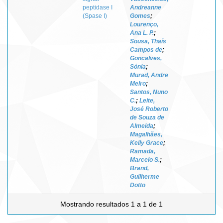
peptidase I
Andreanne
(Spase I)
Gomes
;
Lourenço,
Ana L. P.
;
Sousa, Thaís
Campos de
;
Goncalves,
Sónia
;
Murad, Andre
Melro
;
Santos, Nuno
C.
;
Leite,
José Roberto
de Souza de
Almeida
;
Magalhães,
Kelly Grace
;
Ramada,
Marcelo S.
;
Brand,
Guilherme
Dotto
Mostrando resultados 1 a 1 de 1