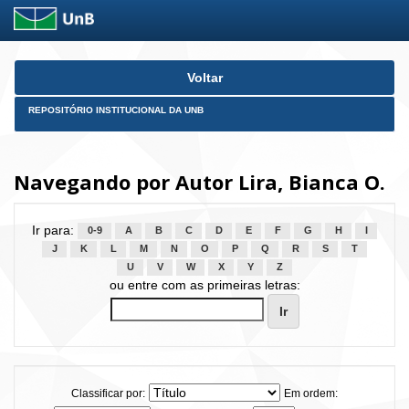
Skip
Voltar
navigation
REPOSITÓRIO INSTITUCIONAL DA UNB
Navegando por Autor Lira, Bianca O.
Ir para:
0-9
A
B
C
D
E
F
G
H
I
J
K
L
M
N
O
P
Q
R
S
T
U
V
W
X
Y
Z
ou entre com as primeiras letras:
Classificar por:
Em ordem: