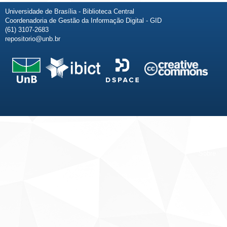
Universidade de Brasília - Biblioteca Central
Coordenadoria de Gestão da Informação Digital - GID
(61) 3107-2683
repositorio@unb.br
Fale conosco
Sobre