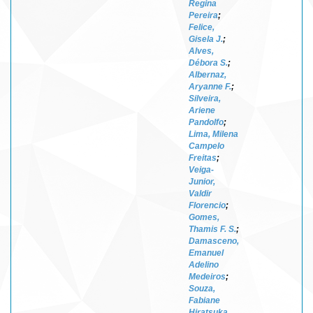
Regina
Pereira
;
Felice,
Gisela J.
;
Alves,
Débora S.
;
Albernaz,
Aryanne F.
;
Silveira,
Ariene
Pandolfo
;
Lima, Milena
Campelo
Freitas
;
Veiga-
Junior,
Valdir
Florencio
;
Gomes,
Thamis F. S.
;
Damasceno,
Emanuel
Adelino
Medeiros
;
Souza,
Fabiane
Hiratsuka