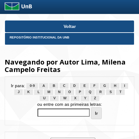
Skip
Voltar
navigation
REPOSITÓRIO INSTITUCIONAL DA UNB
Navegando por Autor Lima, Milena
Campelo Freitas
Ir para:
0-9
A
B
C
D
E
F
G
H
I
J
K
L
M
N
O
P
Q
R
S
T
U
V
W
X
Y
Z
ou entre com as primeiras letras: