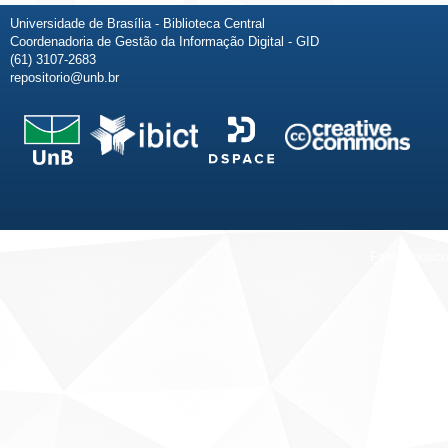
Universidade de Brasília - Biblioteca Central
Coordenadoria de Gestão da Informação Digital - GID
(61) 3107-2683
repositorio@unb.br
Fale conosco
Sobre