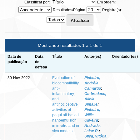
Classificar por:
Em ordem:
Resultados/Página
Registro(s):
Mostrando resultados 1 a 1 de 1
Data de
Data
Título
Autor(es)
Orientador(es)
publicação
de
defesa
30-Nov-2022
-
Evaluation of
Pinheiro,
-
biocompatibility,
Andréia
anti-
Camargo
;
inflammatory,
Ombredane,
and
Alicia
antinociceptive
Simalie
;
activities of
Pinheiro,
pequi oil-based
Willie
nanoemulsion
Oliveira
;
in in vitro and in
Andrade,
vivo models
Laise R.
;
Silva, Vitória