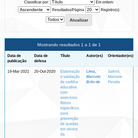
Classificar por:
Em ordem:
Resultados/Página
Registro(s):
Mostrando resultados 1 a 1 de 1
Data de
Data de
Título
Autor(es)
Orientador(es)
publicação
defesa
19-Mar-2021
20-Out-2020
Elaboração
Lima,
Safons,
e validação
Marcelo
Marisete
de cartilha
Brito de
Peralta
educativa
com
exercícios
físicos
específicos
para
prevenção
de quedas
em idosos
da