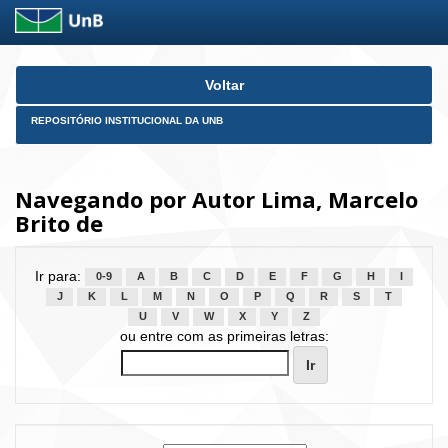
Skip
Voltar
navigation
REPOSITÓRIO INSTITUCIONAL DA UNB
Navegando por Autor Lima, Marcelo
Brito de
Ir para:
0-9
A
B
C
D
E
F
G
H
I
J
K
L
M
N
O
P
Q
R
S
T
U
V
W
X
Y
Z
ou entre com as primeiras letras: