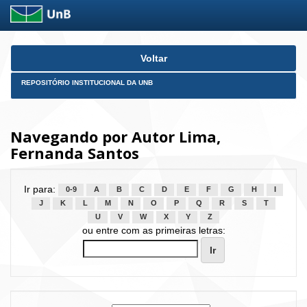
Skip
Voltar
navigation
REPOSITÓRIO INSTITUCIONAL DA UNB
Navegando por Autor Lima,
Fernanda Santos
Ir para:
0-9
A
B
C
D
E
F
G
H
I
J
K
L
M
N
O
P
Q
R
S
T
U
V
W
X
Y
Z
ou entre com as primeiras letras: