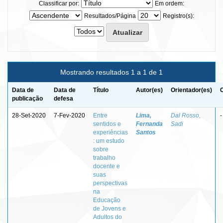
Classificar por:
Em ordem:
Resultados/Página
Registro(s):
Mostrando resultados 1 a 1 de 1
Data de
Data de
Título
Autor(es)
Orientador(es)
publicação
defesa
28-Set-2020
7-Fev-2020
Entre
Lima,
Dal Rosso,
-
sentidos e
Fernanda
Sadi
experiências
Santos
: um estudo
sobre
trabalho
docente e
suas
perspectivas
na
Educação
de Jovens e
Adultos do