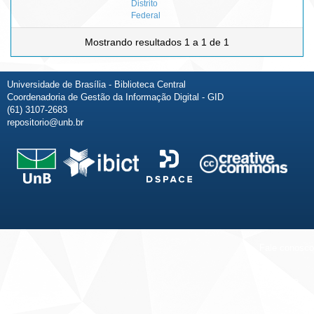
Distrito
Federal
Mostrando resultados 1 a 1 de 1
Universidade de Brasília - Biblioteca Central
Coordenadoria de Gestão da Informação Digital - GID
(61) 3107-2683
repositorio@unb.br
Fale conosco
Sobre