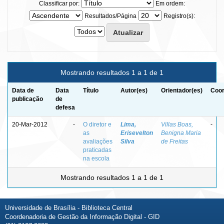
Classificar por:
Em ordem:
Resultados/Página
Registro(s):
Mostrando resultados 1 a 1 de 1
Data de
Data
Título
Autor(es)
Orientador(es)
Coor
publicação
de
defesa
20-Mar-2012
-
O diretor e
Lima,
Villas Boas,
-
as
Erisevelton
Benigna Maria
avaliações
Silva
de Freitas
praticadas
na escola
Mostrando resultados 1 a 1 de 1
Universidade de Brasília - Biblioteca Central
Coordenadoria de Gestão da Informação Digital - GID