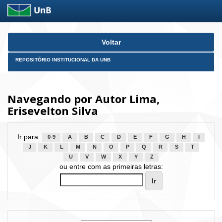
Skip
Voltar
navigation
REPOSITÓRIO INSTITUCIONAL DA UNB
Navegando por Autor Lima,
Erisevelton Silva
Ir para:
0-9
A
B
C
D
E
F
G
H
I
J
K
L
M
N
O
P
Q
R
S
T
U
V
W
X
Y
Z
ou entre com as primeiras letras: