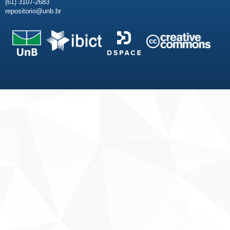
(61) 3107-2683
repositorio@unb.br
Fale conosco
Sobre