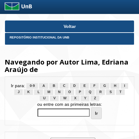
Skip
Voltar
navigation
REPOSITÓRIO INSTITUCIONAL DA UNB
Navegando por Autor Lima, Edriana
Araújo de
Ir para:
0-9
A
B
C
D
E
F
G
H
I
J
K
L
M
N
O
P
Q
R
S
T
U
V
W
X
Y
Z
ou entre com as primeiras letras: