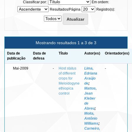
Classificar por:
Em ordem:
Resultados/Página
Registro(s):
Mostrando resultados 1 a 3 de 3
Data de
Data de
Título
Autor(es)
Orientador(es)
publicação
defesa
Mai-2009
-
Host status
Lima,
-
of different
Edriana
crops for
Araújo
Meloidogyne
de
;
ethiopica
Mattos,
control
Jean
Kleber
de
Abreu
;
Moita,
Antônio
Williams
;
Carneiro,