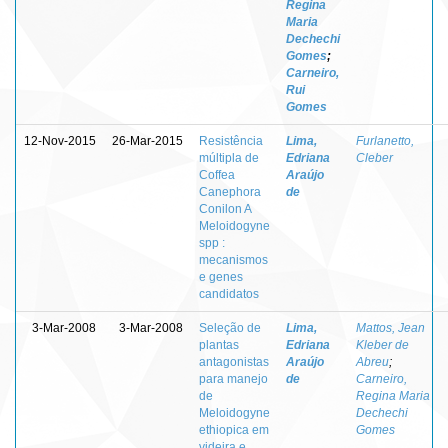
Regina
Maria
Dechechi
Gomes
;
Carneiro,
Rui
Gomes
12-Nov-2015
26-Mar-2015
Resistência
Lima,
Furlanetto,
múltipla de
Edriana
Cleber
Coffea
Araújo
Canephora
de
Conilon A
Meloidogyne
spp :
mecanismos
e genes
candidatos
3-Mar-2008
3-Mar-2008
Seleção de
Lima,
Mattos, Jean
plantas
Edriana
Kleber de
antagonistas
Araújo
Abreu
;
para manejo
de
Carneiro,
de
Regina Maria
Meloidogyne
Dechechi
ethiopica em
Gomes
videira e