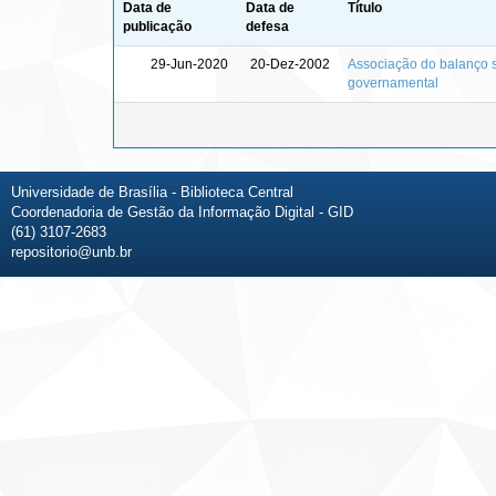
Data de
Data de
Título
publicação
defesa
29-Jun-2020
20-Dez-2002
Associação do balanço s
governamental
Universidade de Brasília - Biblioteca Central
Coordenadoria de Gestão da Informação Digital - GID
(61) 3107-2683
repositorio@unb.br