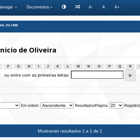
Navegar
Documentos
A-
A
A+
NAL DA UNB
icio de Oliveira
F
G
H
I
J
K
L
M
N
O
P
Q
R
ou entre com as primeiras letras:
Em ordem:
Resultados/Página
Registro(
Mostrando resultados 1 a 1 de 1