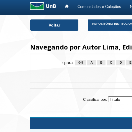
Comunidades e Coleções
Skip
REPOSITÓRIO INSTITUCIO
Voltar
navigation
Navegando por Autor Lima, Edin
Ir para:
0-9
A
B
C
D
E
Classificar por: