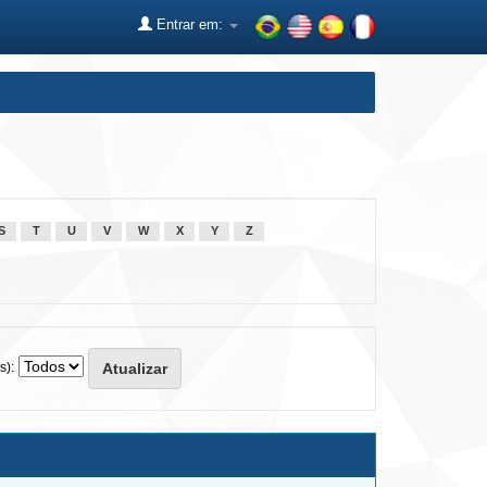
Entrar em:
S
T
U
V
W
X
Y
Z
s):