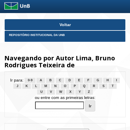
Skip
Voltar
navigation
REPOSITÓRIO INSTITUCIONAL DA UNB
Navegando por Autor Lima, Bruno
Rodrigues Teixeira de
Ir para:
0-9
A
B
C
D
E
F
G
H
I
J
K
L
M
N
O
P
Q
R
S
T
U
V
W
X
Y
Z
ou entre com as primeiras letras: