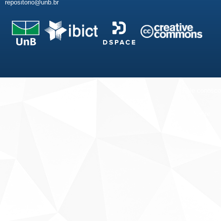
repositorio@unb.br
Fale conosco
Sobre