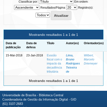
Classificar por:
Em ordem:
Resultados/Página
Registro(s):
Mostrando resultados 1 a 1 de 1
Data de
Data de
Título
Autor(es)
Orientador(es)
publicação
defesa
15-Mai-2018
23-Jan-2018
Evasão
Lima,
Wilbert,
fiscal com o
Bruno
Marcelo
impacto da
Rodrigues
Driemeyer
decadência
Teixeira
tributária
de
Mostrando resultados 1 a 1 de 1
Universidade de Brasília - Biblioteca Central
Coordenadoria de Gestão da Informação Digital - GID
(61) 3107-2683