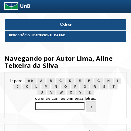
Skip
Voltar
navigation
REPOSITÓRIO INSTITUCIONAL DA UNB
Navegando por Autor Lima, Aline
Teixeira da Silva
Ir para:
0-9
A
B
C
D
E
F
G
H
I
J
K
L
M
N
O
P
Q
R
S
T
U
V
W
X
Y
Z
ou entre com as primeiras letras: