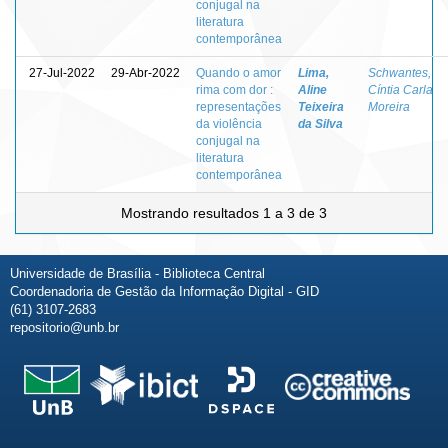
conjugal na
literatura
contemporânea
27-Jul-2022
29-Abr-2022
Quando o amor
Lima,
Schwantes,
rima com dor :
Aline
Cíntia Carla
representações
Teixeira
Moreira
da violência
da Silva
conjugal na
literatura
contemporânea
Mostrando resultados 1 a 3 de 3
Universidade de Brasília - Biblioteca Central
Coordenadoria de Gestão da Informação Digital - GID
(61) 3107-2683
repositorio@unb.br