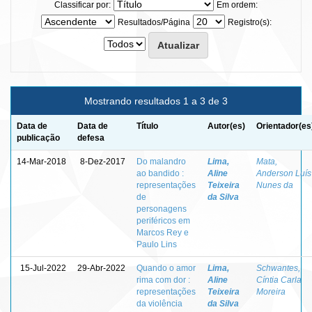
Classificar por:
Em ordem:
Resultados/Página
Registro(s):
Mostrando resultados 1 a 3 de 3
Data de
Data de
Título
Autor(es)
Orientador(es
publicação
defesa
14-Mar-2018
8-Dez-2017
Do malandro
Lima,
Mata,
ao bandido :
Aline
Anderson Luís
representações
Teixeira
Nunes da
de
da Silva
personagens
periféricos em
Marcos Rey e
Paulo Lins
15-Jul-2022
29-Abr-2022
Quando o amor
Lima,
Schwantes,
rima com dor :
Aline
Cíntia Carla
representações
Teixeira
Moreira
da violência
da Silva