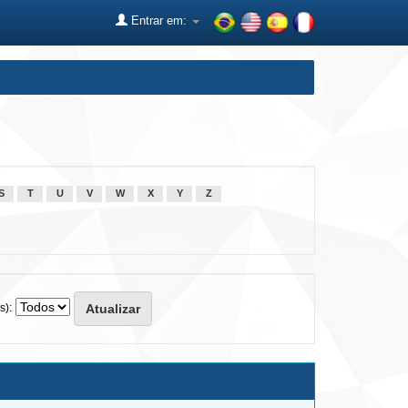
Entrar em:
S
T
U
V
W
X
Y
Z
s):