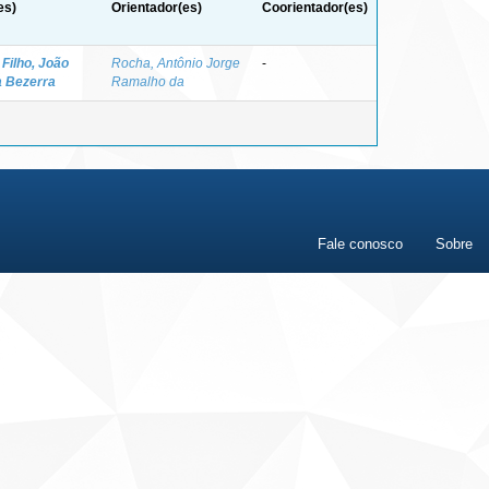
es)
Orientador(es)
Coorientador(es)
 Filho, João
Rocha, Antônio Jorge
-
a Bezerra
Ramalho da
Fale conosco
Sobre