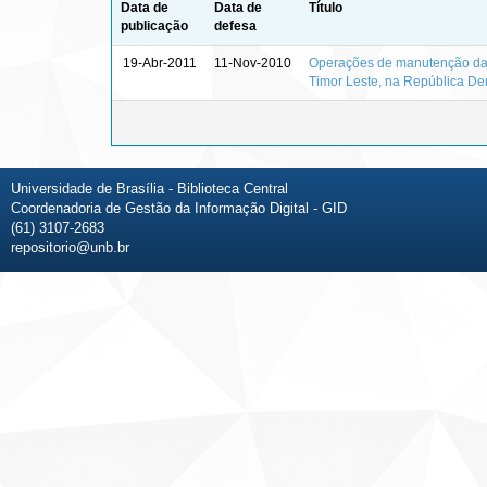
Data de
Data de
Título
publicação
defesa
19-Abr-2011
11-Nov-2010
Operações de manutenção da p
Timor Leste, na República De
Universidade de Brasília - Biblioteca Central
Coordenadoria de Gestão da Informação Digital - GID
(61) 3107-2683
repositorio@unb.br