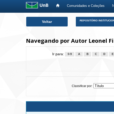
Comunidades e Coleções
Skip
REPOSITÓRIO INSTITUCIO
Voltar
navigation
Navegando por Autor Leonel Fil
Ir para:
0-9
A
B
C
D
E
Classificar por: