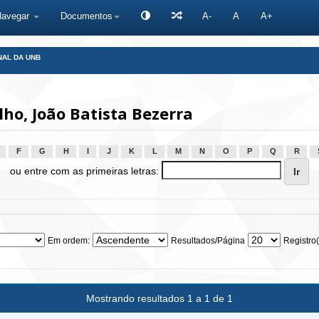
Navegar
Documentos
A-
A
A+
NAL DA UNB
ho, João Batista Bezerra
F
G
H
I
J
K
L
M
N
O
P
Q
R
ou entre com as primeiras letras:
Em ordem:
Resultados/Página
Registro(
Mostrando resultados 1 a 1 de 1