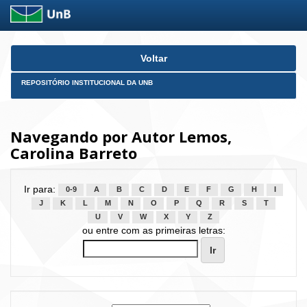
Skip
Voltar
navigation
REPOSITÓRIO INSTITUCIONAL DA UNB
Navegando por Autor Lemos,
Carolina Barreto
Ir para:
0-9
A
B
C
D
E
F
G
H
I
J
K
L
M
N
O
P
Q
R
S
T
U
V
W
X
Y
Z
ou entre com as primeiras letras: