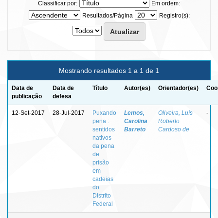
Classificar por:
Em ordem:
Resultados/Página
Registro(s):
Mostrando resultados 1 a 1 de 1
Data de
Data de
Título
Autor(es)
Orientador(es)
Coo
publicação
defesa
12-Set-2017
28-Jul-2017
Puxando
Lemos,
Oliveira, Luís
-
pena :
Carolina
Roberto
sentidos
Barreto
Cardoso de
nativos
da pena
de
prisão
em
cadeias
do
Distrito
Federal