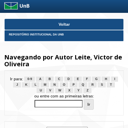
Skip
Voltar
navigation
REPOSITÓRIO INSTITUCIONAL DA UNB
Navegando por Autor Leite, Victor de
Oliveira
Ir para:
0-9
A
B
C
D
E
F
G
H
I
J
K
L
M
N
O
P
Q
R
S
T
U
V
W
X
Y
Z
ou entre com as primeiras letras: