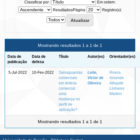
Classificar por:
Em ordem:
Resultados/Página
Registro(s):
Mostrando resultados 1 a 1 de 1
Data de
Data de
Título
Autor(es)
Orientador(es)
publicação
defesa
5-Jul-2022
10-Fev-2022
Salvaguardas
Leite,
Rivera,
comerciais
Victor de
Amanda
em defesa
Oliveira
Athayde
comercial :
Linhares
uma
Martins
mudança no
perfil de
aplicação?
Mostrando resultados 1 a 1 de 1