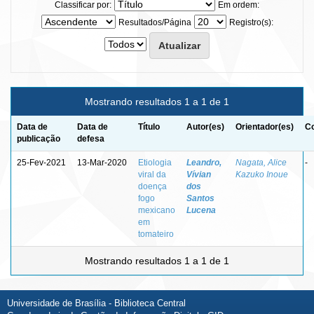
Classificar por:
Em ordem:
Resultados/Página
Registro(s):
Mostrando resultados 1 a 1 de 1
Data de
Data de
Título
Autor(es)
Orientador(es)
Co
publicação
defesa
25-Fev-2021
13-Mar-2020
Etiologia
Leandro,
Nagata, Alice
-
viral da
Vívian
Kazuko Inoue
doença
dos
fogo
Santos
mexicano
Lucena
em
tomateiro
Mostrando resultados 1 a 1 de 1
Universidade de Brasília - Biblioteca Central