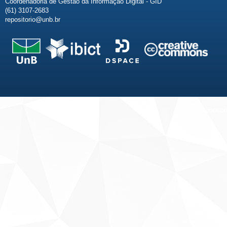
Coordenadoria de Gestão da Informação Digital - GID
(61) 3107-2683
repositorio@unb.br
Fale conosco
Sobre