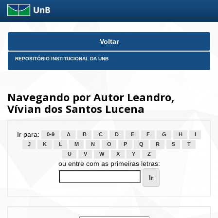
Skip
Voltar
navigation
REPOSITÓRIO INSTITUCIONAL DA UNB
Navegando por Autor Leandro,
Vívian dos Santos Lucena
Ir para:
0-9
A
B
C
D
E
F
G
H
I
J
K
L
M
N
O
P
Q
R
S
T
U
V
W
X
Y
Z
ou entre com as primeiras letras: