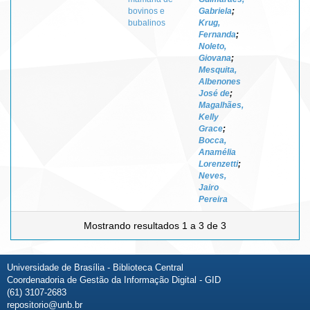
bovinos e
Gabriela
;
bubalinos
Krug,
Fernanda
;
Noleto,
Giovana
;
Mesquita,
Albenones
José de
;
Magalhães,
Kelly
Grace
;
Bocca,
Anamélia
Lorenzetti
;
Neves,
Jairo
Pereira
Mostrando resultados 1 a 3 de 3
Universidade de Brasília - Biblioteca Central
Coordenadoria de Gestão da Informação Digital - GID
(61) 3107-2683
repositorio@unb.br