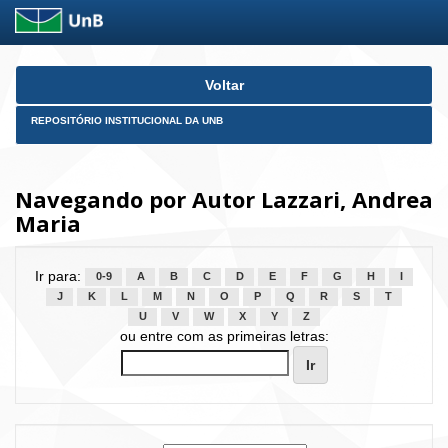
Skip
Voltar
navigation
REPOSITÓRIO INSTITUCIONAL DA UNB
Navegando por Autor Lazzari, Andrea
Maria
Ir para:
0-9
A
B
C
D
E
F
G
H
I
J
K
L
M
N
O
P
Q
R
S
T
U
V
W
X
Y
Z
ou entre com as primeiras letras: