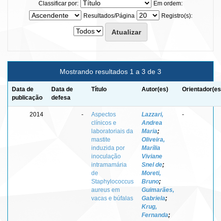
Classificar por:
Em ordem:
Resultados/Página
Registro(s):
Mostrando resultados 1 a 3 de 3
Data de
Data de
Título
Autor(es)
Orientador(es
publicação
defesa
2014
-
Aspectos
Lazzari,
-
clínicos e
Andrea
laboratoriais da
Maria
;
mastite
Oliveira,
induzida por
Marília
inoculação
Viviane
intramamária
Snel de
;
de
Moreti,
Staphylococcus
Bruno
;
aureus em
Guimarães,
vacas e búfalas
Gabriela
;
Krug,
Fernanda
;