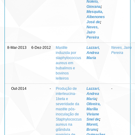
Noleto,
Giovana
;
Mesquita,
Albenones
José de
;
Neves,
Jairo
Pereira
8-Mar-2013
6-Dez-2012
Mastite
Lazzari,
Neves, Jairo
induzida por
Andrea
Pereira
staphylococcus
Maria
aureus em
bubalinos e
bovinos
leiteiros
Out-2014
-
Produção de
Lazzari,
-
interleucina-
Andrea
1beta e
Maria
;
severidade da
Oliveira,
mastite pós-
Marília
inoculação de
Viviane
Staphylococcus
Snel de
;
aureus na
Moreti,
glândula
Bruno
;
mamária de
Guimarães,